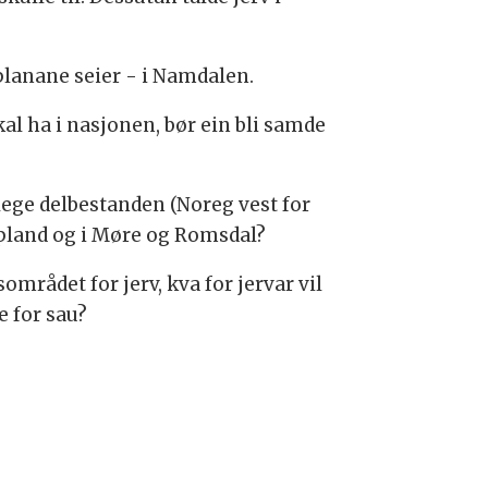
 planane seier - i Namdalen.
al ha i nasjonen, bør ein bli samde
tlege delbestanden (Noreg vest for
ppland og i Møre og Romsdal?
området for jerv, kva for jervar vil
e for sau?