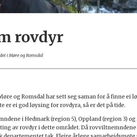
m rovdyr
ndet i Møre og Romsdal
 Møre og Romsdal har sett seg saman for å finne ei lø
e er ei god løysing for rovdyra, så er det på tide.
nemndene i Hedmark (region 5), Oppland (region 3) og
valting av rovdyr i dette området. Då rovviltnemnden
k departementet tak. Fleire årlege samarbeidsmøte sk