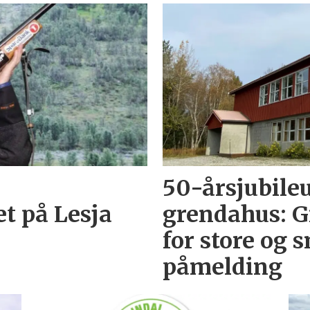
50-årsjubil
t på Lesja
grendahus: G
for store og 
påmelding