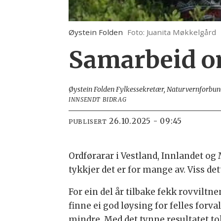
Øystein Folden
Foto: Juanita Møkkelgård
Samarbeid o
Øystein Folden Fylkessekretær, Naturvernforbu
INNSENDT BIDRAG
26.10.2025 - 09:45
PUBLISERT
Ordførarar i Vestland, Innlandet og
tykkjer det er for mange av. Viss dett
For ein del år tilbake fekk rovvilt
finne ei god løysing for felles for
mindre. Med det tynne resultatet to