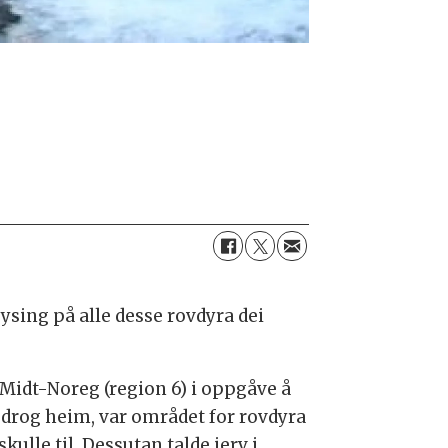
ysing på alle desse rovdyra dei
 Midt-Noreg (region 6) i oppgåve å
e drog heim, var området for rovdyra
ulle til. Dessutan talde jerv i