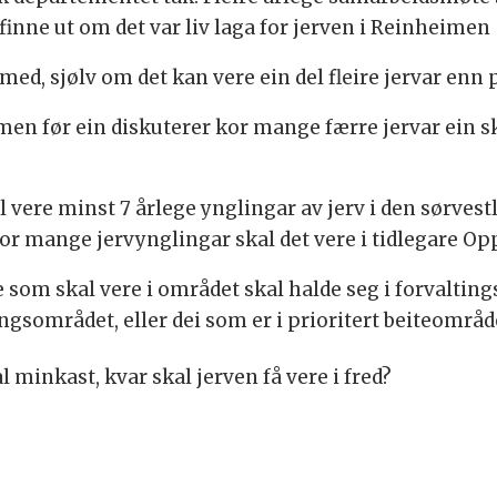
inne ut om det var liv laga for jerven i Reinheimen
med, sjølv om det kan vere ein del fleire jervar enn
 men før ein diskuterer kor mange færre jervar ein sk
al vere minst 7 årlege ynglingar av jerv i den sørves
kor mange jervynglingar skal det vere i tidlegare O
 som skal vere i området skal halde seg i forvaltings
tingsområdet, eller dei som er i prioritert beiteområd
l minkast, kvar skal jerven få vere i fred?