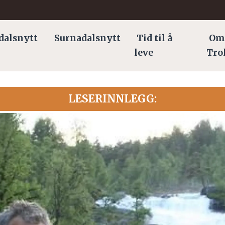
dalsnytt
Surnadalsnytt
Tid til å
Om
leve
Tro
LESERINNLEGG: