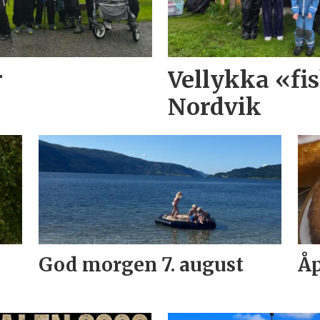
r
Vellykka «f
Nordvik
God morgen 7. august
Åp