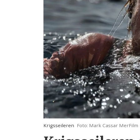
Krigsseileren
Foto: Mark Cassar MerFilm