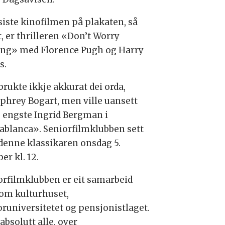
siste kinofilmen på plakaten, så
, er thrilleren «Don’t Worry
ing» med Florence Pugh og Harry
s.
brukte ikkje akkurat dei orda,
hrey Bogart, men ville uansett
e engste Ingrid Bergman i
ablanca». Seniorfilmklubben sett
denne klassikaren onsdag 5.
er kl. 12.
orfilmklubben er eit samarbeid
om kulturhuset,
oruniversitetet og pensjonistlaget.
absolutt alle, over