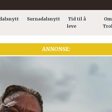
dalsnytt
Surnadalsnytt
Tid til å
Om
leve
Tro
ANNONSE: