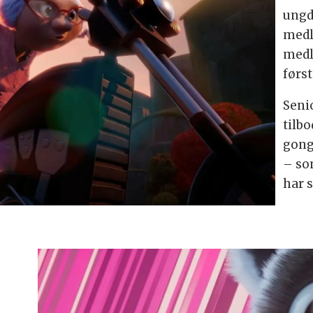
ungd
medl
medl
førs
Senio
tilb
gong
– so
har 