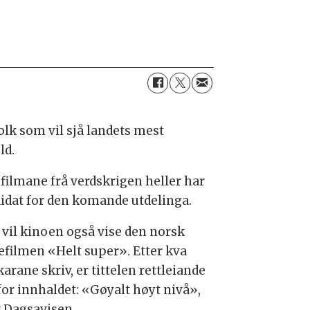
olk som vil sjå landets mest
ld.
e filmane frå verdskrigen heller har
didat for den komande utdelinga.
s vil kinoen også vise den norsk
efilmen «Helt super». Etter kva
karane skriv, er tittelen rettleiande
for innhaldet: «Gøyalt høyt nivå»,
v Dagsavisen.