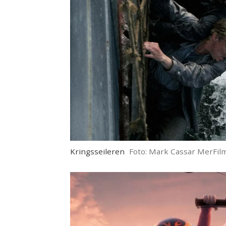
Kringsseileren
Foto: Mark Cassar MerFil