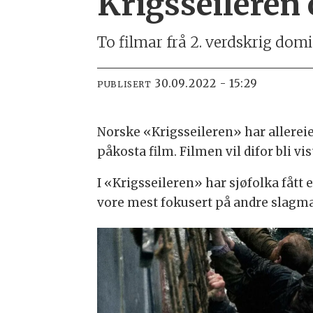
Krigsseileren
To filmar frå 2. verdskrig domi
30.09.2022 - 15:29
PUBLISERT
Norske «Krigsseileren» har allereie
påkosta film. Filmen vil difor bli vis
I «Krigsseileren» har sjøfolka fått e
vore mest fokusert på andre slagmar