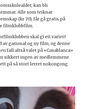
omsskulealder, kan bli
emmar. Alle som teiknar
emskap (kr 70), får gå gratis på
te filmklubbfilm.
rfilmklubben skal gi eit variert
od av gammal og ny film, og denne
en fall altså valet på «Casablanca»
m sikkert ingen av medlemmene
sett på så stort lerret nokongong.