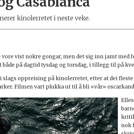
 og Casablanca
nerer kinolerretet i neste veke.
 vore vist nokre gongar, men det sig inn jamt med f
t både på dagtid tysdag og torsdag, i tillegg til på kve
i slags oppreising på kinolerretet, etter at dei flest
ker. Filmen vart plukka ut til å bli «vår» oscarkan
Elle
barn
kriti
nok 
skri