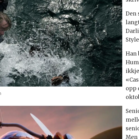
Den 
langt
Darl
Style
Han 
Hump
ikkj
«Cas
opp 
m
oktob
Seni
mell
seni
Men 