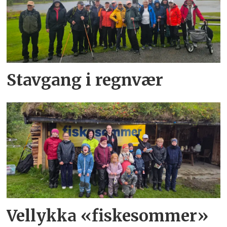
Stavgang i regnvær
Vellykka «fiskesommer»