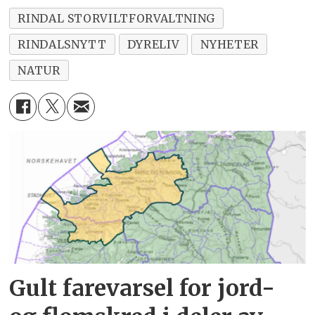
RINDAL STORVILTFORVALTNING
RINDALSNYTT
DYRELIV
NYHETER
NATUR
Gult farevarsel for jord-