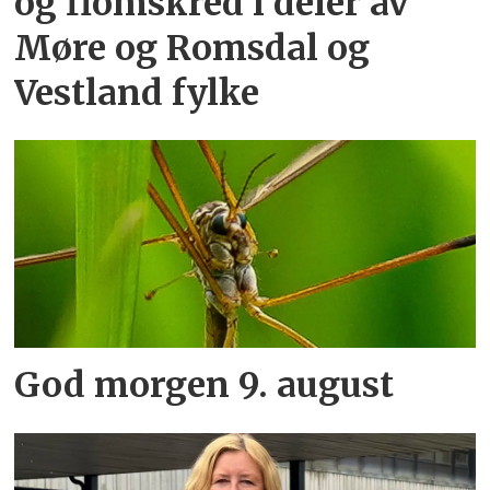
og flomskred i deler av
Møre og Romsdal og
Vestland fylke
God morgen 9. august