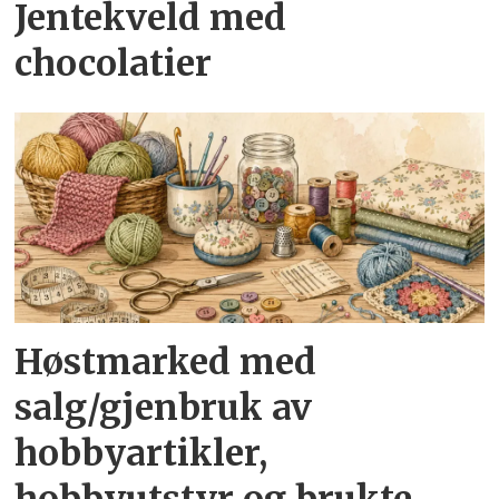
Jentekveld med
chocolatier
Høstmarked med
salg/gjenbruk av
hobbyartikler,
hobbyutstyr og brukte