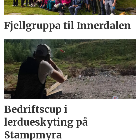
Fjellgruppa til Innerdalen
Bedriftscup i
lerdueskyting på
Stampmyra