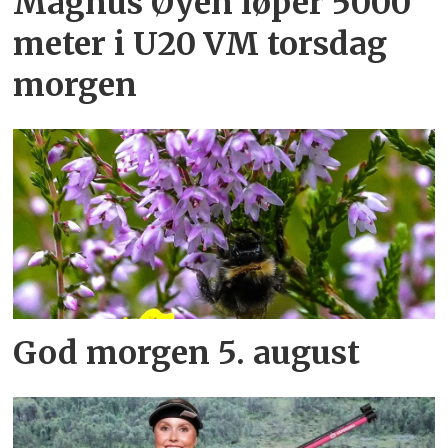
Magnus Øyen løper 5000
meter i U20 VM torsdag
morgen
God morgen 5. august