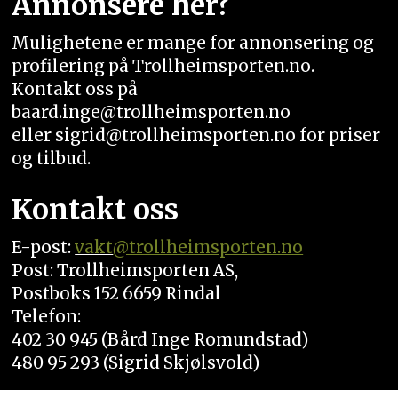
Annonsere her?
Mulighetene er mange for annonsering og
profilering på Trollheimsporten.no.
Kontakt oss på
baard.inge@trollheimsporten.no
eller sigrid@trollheimsporten.no for priser
og tilbud.
Kontakt oss
E-post:
vakt
@trollheimsporten.no
Post: Trollheimsporten AS,
Postboks 152 6659 Rindal
Telefon:
402 30 945 (Bård Inge Romundstad)
480 95 293 (Sigrid Skjølsvold)