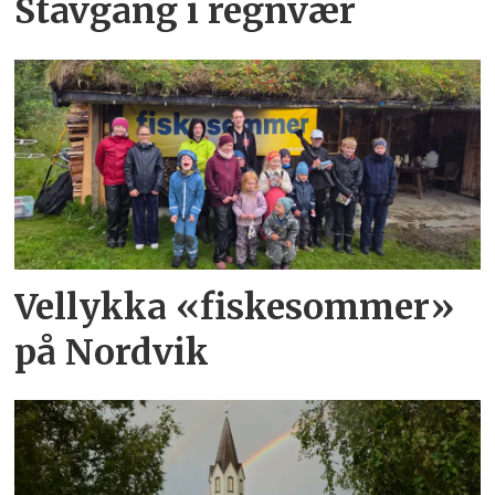
Stavgang i regnvær
Vellykka «fiskesommer»
på Nordvik