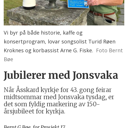
Vi byr på både historie, kaffe og
konsertprogram, lovar songsolist Turid Røen
Kroknes og korbassist Arne G. Fiske.
Foto Bernt
Bøe
Jubilerer med Jonsvaka
Når Åsskard kyrkje for 43. gong feirar
midtsommar med Jonsvaka tysdag, er
det som fyldig markering av 150-
årsjubileet for kyrkja.
Bernt G.
Bøe, for Prosjekt 17