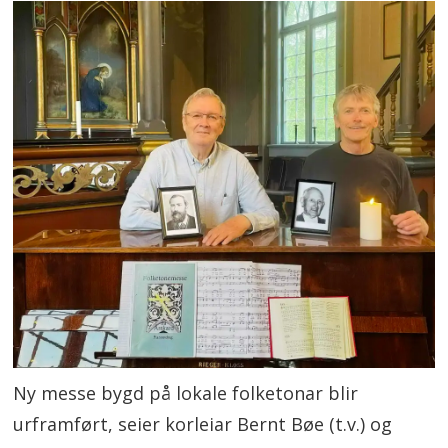
Ny messe bygd på lokale folketonar blir
urframført, seier korleiar Bernt Bøe (t.v.) og