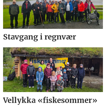
Stavgang i regnvær
Vellykka «fiskesommer»