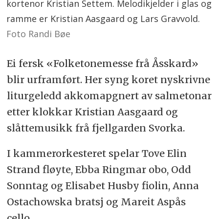
kortenor Kristian Settem. Melodikjelder i glas og
ramme er Kristian Aasgaard og Lars Gravvold.
Foto Randi Bøe
Ei fersk «Folketonemesse frå Åsskard»
blir urframført. Her syng koret nyskrivne
liturgeledd akkomapgnert av salmetonar
etter klokkar Kristian Aasgaard og
slåttemusikk frå fjellgarden Svorka.
I kammerorkesteret spelar Tove Elin
Strand fløyte, Ebba Ringmar obo, Odd
Sonntag og Elisabet Husby fiolin, Anna
Ostachowska bratsj og Mareit Aspås
cello.