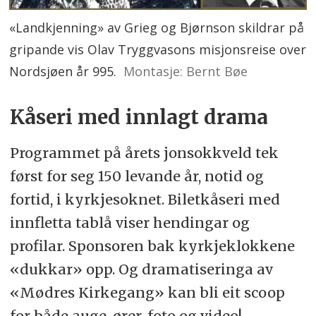
«Landkjenning» av Grieg og Bjørnson skildrar på
gripande vis Olav Tryggvasons misjonsreise over
Nordsjøen år 995.
Montasje: Bernt Bøe
Kåseri med innlagt drama
Programmet på årets jonsokkveld tek
først for seg 150 levande år, notid og
fortid, i kyrkjesoknet. Biletkåseri med
innfletta tablå viser hendingar og
profilar. Sponsoren bak kyrkjeklokkene
«dukkar» opp. Og dramatiseringa av
«Mødres Kirkegang» kan bli eit scoop
for både auge, ører, foto og video!