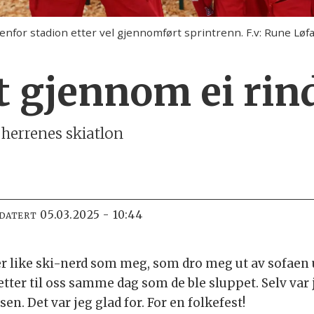
 utenfor stadion etter vel gjennomført sprintrenn. F.v: Rune Lø
 gjennom ei rind
 herrenes skiatlon
05.03.2025 - 10:44
PDATERT
er like ski-nerd som meg, som dro meg ut av sofaen 
letter til oss samme dag som de ble sluppet. Selv var 
sen. Det var jeg glad for. For en folkefest!