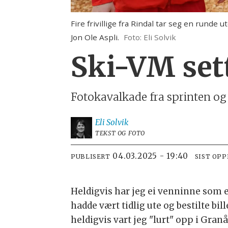
Fire frivillige fra Rindal tar seg en runde
Jon Ole Aspli.
Foto: Eli Solvik
Ski-VM sett
Fotokavalkade fra sprinten og
Eli
Solvik
TEKST OG FOTO
04.03.2025 - 19:40
PUBLISERT
SIST OP
Heldigvis har jeg ei venninne som 
hadde vært tidlig ute og bestilte bil
heldigvis vart jeg "lurt" opp i Granå