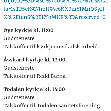
UIjoyfQ%3D%3D%7C0%7C%7C%7C&sda
ta=1sTF5eK917IrzH94c6KX3m61MnQSyH
X%2FtunS%2BLYbMKE%3D&reserved=0
Øye kyrkje kl. 11:00
Gudsteneste.
Takkoffer til kyrkjemusikalsk arbeid.
Åsskard kyrkje kl. 12:00
Gudsteneste
Takkoffer til Redd Barna.
Todalen kyrkje kl. 14:00
Gudsteneste.
Takkoffer til Todalen sanitetsforening.