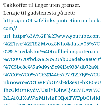
Takkoffer til Leger uten grenser.
Lenkje til gudstenesta på nett:
https://nor01.safelinks.protection.outlook.
com/?
url=https%3A%2F%2Fwww.youtube.com
%2Flive%2FI8ZMvox8Nho&data=05%7C
02%7Credaktor%40trollheimsporten.no
%7C09770fbd24824c4234b008deb2ae0c9f
%7C5bc8e945a9d9445c9913c9384db72a9f
%7C0%7C0%7C639144657777121719%7CU
nknown%7CTWFpbGZsb3d8eyJFbXB0eU
1hcGkiOnRydWUsIlYiOiIwLjAuMDAwMC
IsIlAiOiJXaW4zMiIsIkFOIjoiTWFpbCIsIld