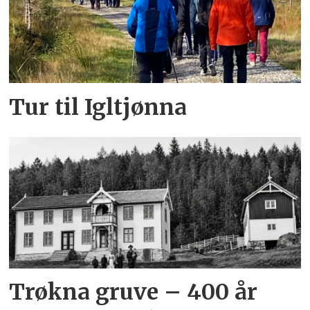
Tur til Igltjønna
Trøkna gruve – 400 år