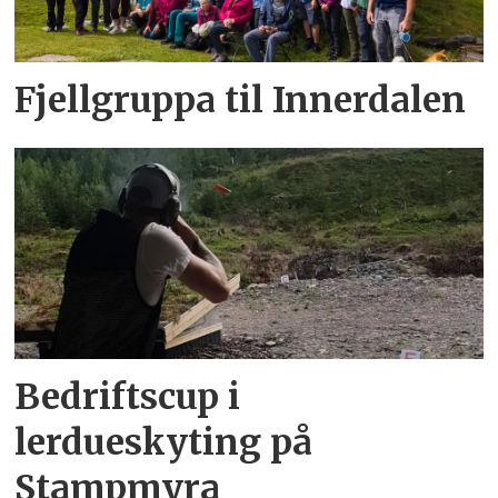
Fjellgruppa til Innerdalen
Bedriftscup i
lerdueskyting på
Stampmyra