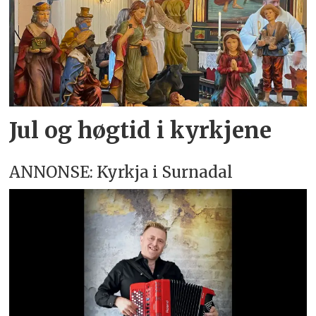
Jul og høgtid i kyrkjene
ANNONSE: Kyrkja i Surnadal