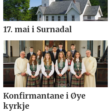
17. mai i Surnadal
Konfirmantane i Øye
kyrkje