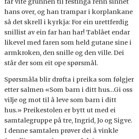
får vite grunnen til festinga renn sinnet
hans over, og han trampar i korplankane
så det skrell i kyrkja: For ein urettferdig
snillist av ein far han har! Tablået endar
likevel med faren som held gutane sine i
armkroken, den snille og den ville. Dei
står der som eit ope spørsmål.
Spørsmåla blir drøfta i preika som følgjer
etter salmen «Som barn i ditt hus…Gi oss
vilje og mot til å leve som barn i ditt
hus.» Preikestolen er bytt ut med ei
samtalegruppe på tre, Ingrid, Jo og Sigve.
I denne samtalen prøver dei å vinkle