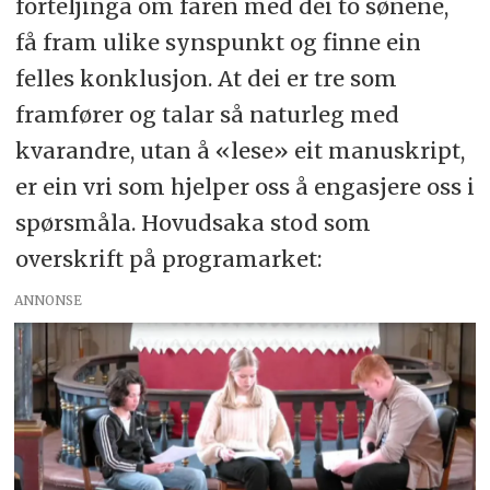
forteljinga om faren med dei to sønene,
få fram ulike synspunkt og finne ein
felles konklusjon. At dei er tre som
framfører og talar så naturleg med
kvarandre, utan å «lese» eit manuskript,
er ein vri som hjelper oss å engasjere oss i
spørsmåla. Hovudsaka stod som
overskrift på programarket:
ANNONSE