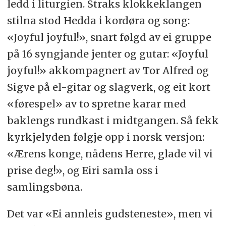
ledd i liturgien. Straks klokkeklangen
stilna stod Hedda i kordøra og song:
«Joyful joyful!», snart følgd av ei gruppe
på 16 syngjande jenter og gutar: «Joyful
joyful!» akkompagnert av Tor Alfred og
Sigve på el-gitar og slagverk, og eit kort
«førespel» av to spretne karar med
baklengs rundkast i midtgangen. Så fekk
kyrkjelyden følgje opp i norsk versjon:
«Ærens konge, nådens Herre, glade vil vi
prise deg!», og Eiri samla oss i
samlingsbøna.
Det var «Ei annleis gudsteneste», men vi