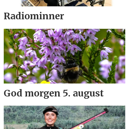
Radiominner
God morgen 5. august