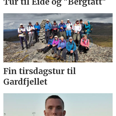
Tur til Eide og "Bergtatt"
Fin tirsdagstur til
Gardfjellet