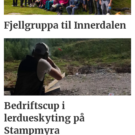
Fjellgruppa til Innerdalen
Bedriftscup i
lerdueskyting på
Stampmyra