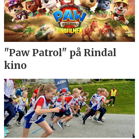
"Paw Patrol" på Rindal
kino