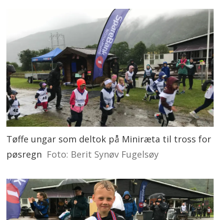
Tøffe ungar som deltok på Miniræta til tross for
pøsregn
Foto: Berit Synøv Fugelsøy