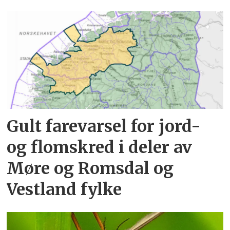
Gult farevarsel for jord-
og flomskred i deler av
Møre og Romsdal og
Vestland fylke