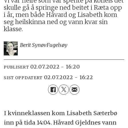
Vi var fleire som var spente på korleis det
skulle gå å springe ned beitet i Ræta opp
i år, men både Håvard og Lisabeth kom
seg heilskinna ned og vann kvar sin
klasse.
Berit Synøv
Fugelsøy
02.07.2022 - 16:20
PUBLISERT
02.07.2022 - 16:22
SIST OPPDATERT
I kvinneklassen kom Lisabeth Sæterbø
inn på tida 14:04. Håvard Gjeldnes vann