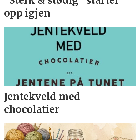
"Sterk & stødig" starter
opp igjen
Jentekveld med
chocolatier