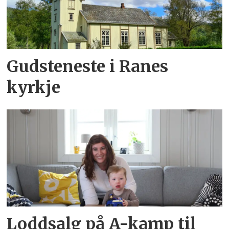
Gudsteneste i Ranes
kyrkje
Loddsalg på A-kamp til