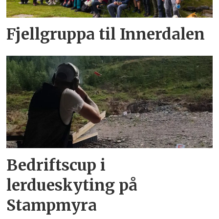
Fjellgruppa til Innerdalen
Bedriftscup i
lerdueskyting på
Stampmyra