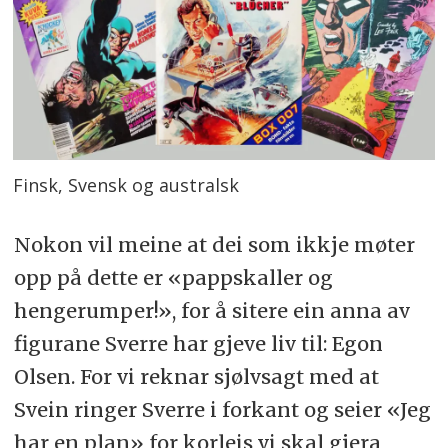
Finsk, Svensk og australsk
Nokon vil meine at dei som ikkje møter
opp på dette er «pappskaller og
hengerumper!», for å sitere ein anna av
figurane Sverre har gjeve liv til: Egon
Olsen. For vi reknar sjølvsagt med at
Svein ringer Sverre i forkant og seier «Jeg
har en plan» for korleis vi skal gjera