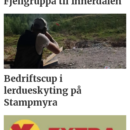
Fjellgruppa til Innerdalen
Bedriftscup i
lerdueskyting på
Stampmyra