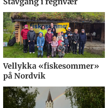
Stavgang i regnvær
Vellykka «fiskesommer»
på Nordvik