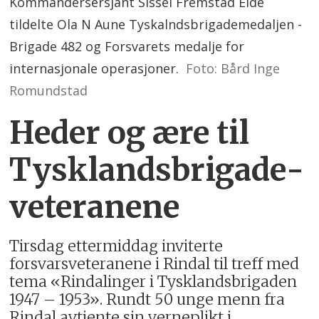
Kommandérsersjant Sissel Fremstad Eide
tildelte Ola N Aune Tyskalndsbrigademedaljen -
Brigade 482 og Forsvarets medalje for
internasjonale operasjoner.
Foto: Bård Inge
Romundstad
Heder og ære til
Tysklandsbrigade­
veteranene
Tirsdag ettermiddag inviterte
forsvarsveteranene i Rindal til treff med
tema «Rindalinger i Tysklandsbrigaden
1947 – 1953». Rundt 50 unge menn fra
Rindal avtjente sin verneplikt i