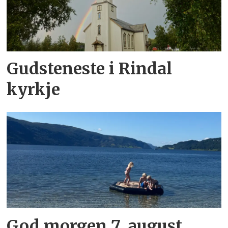
Gudsteneste i Rindal
kyrkje
God morgen 7. august