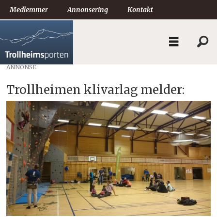
Medlemmer
Annonsering
Kontakt
ANNONSE
Trollheimen klivarlag melder: