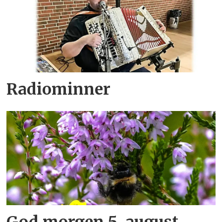
Radiominner
God morgen 5. august