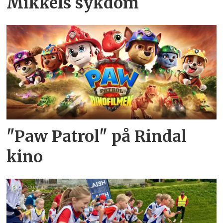
Mikkels sykdom
"Paw Patrol" på Rindal
kino