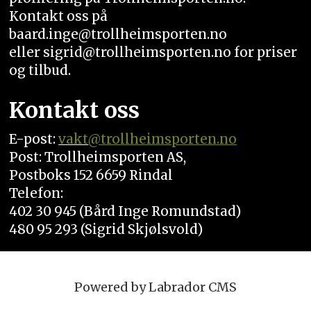
Kontakt oss på
baard.inge@trollheimsporten.no
eller sigrid@trollheimsporten.no for priser
og tilbud.
Kontakt oss
E-post:
vakt
@trollheimsporten.no
Post: Trollheimsporten AS,
Postboks 152 6659 Rindal
Telefon:
402 30 945 (Bård Inge Romundstad)
480 95 293 (Sigrid Skjølsvold)
Powered by Labrador CMS