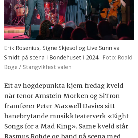
Erik Rosenius, Signe Skjesol og Live Sunniva
Smidt på scena i Bondehuset i 2024.
Foto: Roald
Boge / Stangvikfestivalen
Eit av høgdepunkta kjem fredag kveld
når tenor Arnstein Morken og SiTron
framfører Peter Maxwell Davies sitt
banebrytande musikkteaterverk «Eight
Songs for a Mad King». Same kveld står
Rasmus Rohde og band på scena med