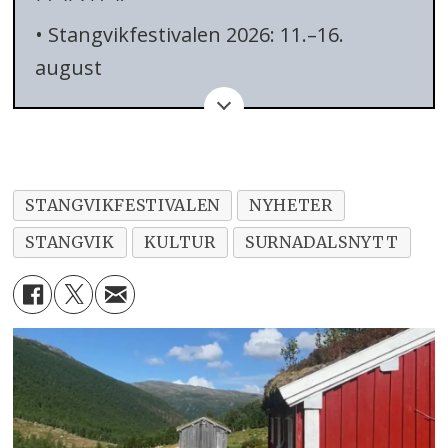
•
Stangvikfestivalen 2026: 11.–16.
august
• Arenaer i Stangvik, Todalen og
Bøfjorden
• Konsertar, kunstutstilling,
STANGVIKFESTIVALEN
NYHETER
familieprogram, boklansering og
STANGVIK
KULTUR
SURNADALSNYTT
kulturarrangement
• Fleire arrangement med fri inngang