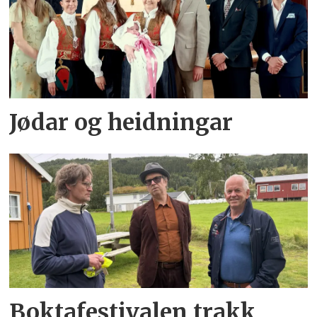
Jødar og heidningar
Boktafestivalen trakk