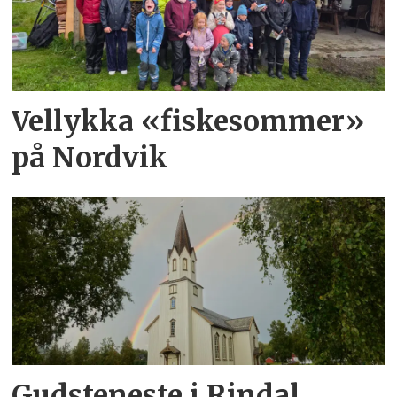
Vellykka «fiskesommer»
på Nordvik
Gudsteneste i Rindal