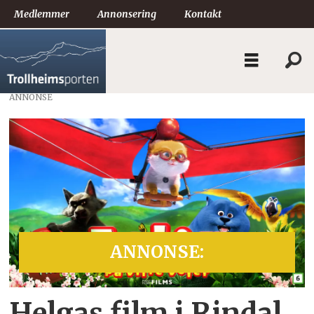
Medlemmer
Annonsering
Kontakt
ANNONSE
ANNONSE:
Helgas film i Rindal