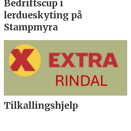
Bedriftscup i
lerdueskyting på
Stampmyra
Tilkallingshjelp