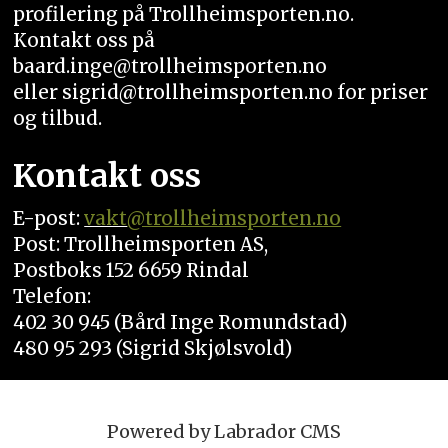
profilering på Trollheimsporten.no.
Kontakt oss på
baard.inge@trollheimsporten.no
eller sigrid@trollheimsporten.no for priser
og tilbud.
Kontakt oss
E-post:
vakt
@trollheimsporten.no
Post: Trollheimsporten AS,
Postboks 152 6659 Rindal
Telefon:
402 30 945 (Bård Inge Romundstad)
480 95 293 (Sigrid Skjølsvold)
Powered by Labrador CMS