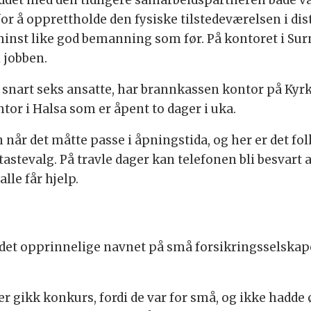
r å opprettholde den fysiske tilstedeværelsen i dis
inst like god bemanning som før. På kontoret i Surn
 jobben.
med snart seks ansatte, har brannkassen kontor på Ky
tor i Halsa som er åpent to dager i uka.
år det måtte passe i åpningstida, og her er det fol
stevalg. På travle dager kan telefonen bli besvart av
lle får hjelp.
et opprinnelige navnet på små forsikringsselskape
er gikk konkurs, fordi de var for små, og ikke hadd