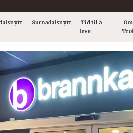
dalsnytt
Surnadalsnytt
Tid til å
Om
leve
Tro