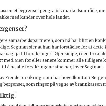
nkassen et begrenset geografisk markedsområde, men
akke med kunder over hele landet.
bergenser?
ligere samarbeidspartneren, som nå har blitt en kon
dige. Segtnan sier at han har forståelse for at dett
r sagt ja til forsikringer i Gjensidige, i den tro at d
t med. Men før eller senere kommer alle tidligere ku
 til å ha alle forsikringene sine her, lover Segtnan.
p av Frende forsikring, som har hovedkontor i Bergen.
lig bergenser, som ringer på vegne av brannkassen m
iktig!
ruddet med den tidligere samarbeidspartneren både 