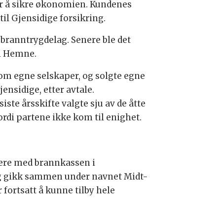
for å sikre økonomien. Kundenes
il Gjensidige forsikring.
 branntrygdelag. Senere ble det
 i Hemne.
som egne selskaper, og solgte egne
nsidige, etter avtale.
ste årsskifte valgte sju av de åtte
rdi partene ikke kom til enighet.
nere med brannkassen i
og gikk sammen under navnet Midt-
fortsatt å kunne tilby hele