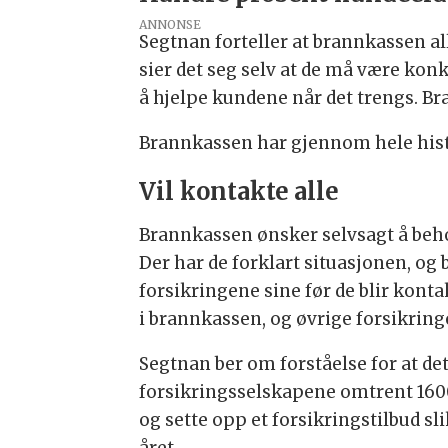
ANNONSE
Segtnan forteller at brannkassen allt
sier det seg selv at de må være konku
å hjelpe kundene når det trengs. Bra
Brannkassen har gjennom hele histor
Vil kontakte alle
Brannkassen ønsker selvsagt å behold
Der har de forklart situasjonen, og
forsikringene sine før de blir kont
i brannkassen, og øvrige forsikring
Segtnan ber om forståelse for at det
forsikringsselskapene omtrent 1600
og sette opp et forsikringstilbud sl
året.