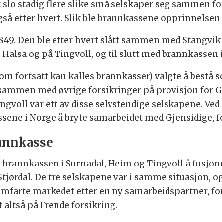
rt slo stadig flere slike små selskaper seg sammen 
gså etter hvert. Slik ble brannkassene opprinnelsen t
 1849. Den ble etter hvert slått sammen med Stangvik
alsa og på Tingvoll, og til slutt med brannkassen
som fortsatt kan kalles brannkasser) valgte å bestå 
sammen med øvrige forsikringer på provisjon for Gje
voll var ett av disse selvstendige selskapene. Ved si
ene i Norge å bryte samarbeidet med Gjensidige, fo
annkasse
e brannkassen i Surnadal, Heim og Tingvoll å fusjo
tjørdal. De tre selskapene var i samme situasjon, 
mfarte markedet etter en ny samarbeidspartner, for 
t altså på Frende forsikring.