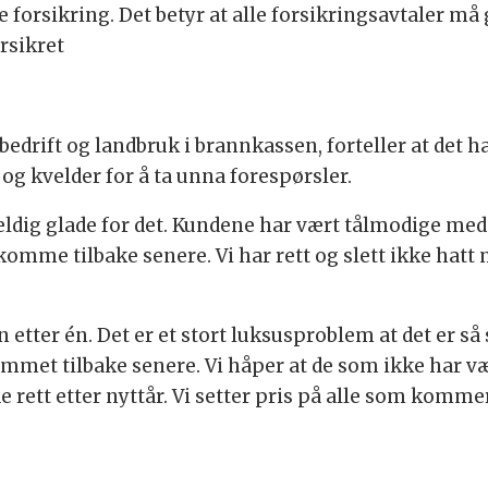
 forsikring. Det betyr at alle forsikringsavtaler m
orsikret
drift og landbruk i brannkassen, forteller at det ha
og kvelder for å ta unna forespørsler.
veldig glade for det. Kundene har vært tålmodige med
mme tilbake senere. Vi har rett og slett ikke hatt mu
tter én. Det er et stort luksusproblem at det er så st
met tilbake senere. Vi håper at de som ikke har vær
de rett etter nyttår. Vi setter pris på alle som komme