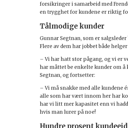
forsikringer i samarbeid med Frende
en trygghet for kundene er riktig f
Tålmodige kunder
Gunnar Segtnan, som er salgsleder be
Flere av dem har jobbet både helger 
– Vi har hatt stor pågang, og vi er 
har måttet be enkelte kunder om å ko
Segtnan, og fortsetter:
– Vi må snakke med alle kundene én e
alle som har vært innom her har kom
har vi litt mer kapasitet enn vi had
hvis man lurer på noe!
Hundre prosent kundeeid