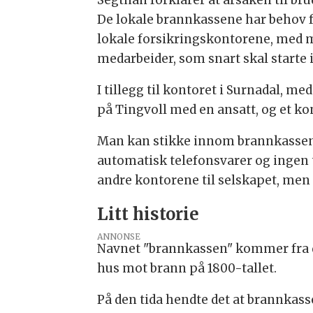
De lokale brannkassene har behov fo
lokale forsikringskontorene, med m
medarbeider, som snart skal starte i
I tillegg til kontoret i Surnadal, 
på Tingvoll med en ansatt, og et kon
Man kan stikke innom brannkassen n
automatisk telefonsvarer og ingen ta
andre kontorene til selskapet, men a
Litt historie
ANNONSE
Navnet "brannkassen" kommer fra d
hus mot brann på 1800-tallet.
På den tida hendte det at brannkass