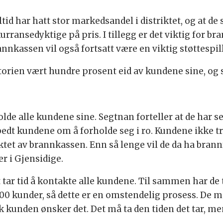
id har hatt stor markedsandel i distriktet, og at de 
rransedyktige på pris. I tillegg er det viktig for bra
nnkassen vil også fortsatt være en viktig støttespil
ien vært hundre prosent eid av kundene sine, og sli
e alle kundene sine. Segtnan forteller at de har sen
 bedt kundene om å forholde seg i ro. Kundene ikke 
aktet av brannkassen. Enn så lenge vil de da ha bra
er i Gjensidige.
 tar tid å kontakte alle kundene. Til sammen har de 
0 kunder, så dette er en omstendelig prosess. De 
ik kunden ønsker det. Det må ta den tiden det tar, m