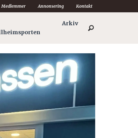
Medlemmer
Annonsering
Kontakt
Arkiv
llheimsporten