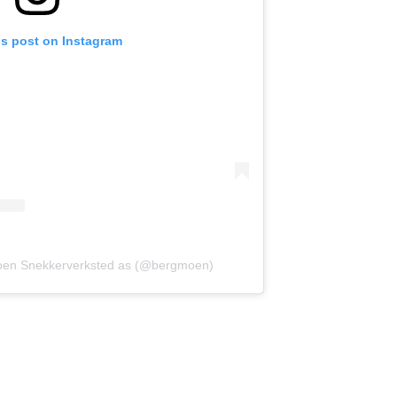
is post on Instagram
oen Snekkerverksted as (@bergmoen)