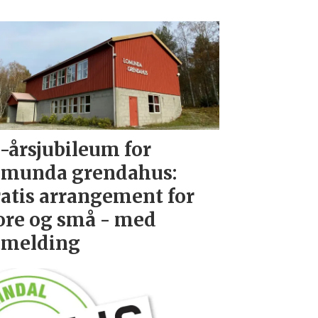
-årsjubileum for
munda grendahus:
atis arrangement for
ore og små - med
åmelding