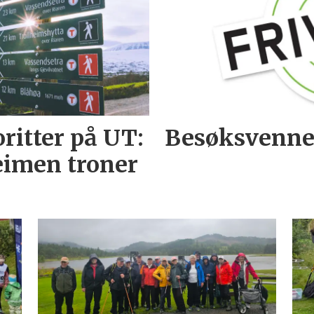
itter på UT:
Besøksvenne
eimen troner