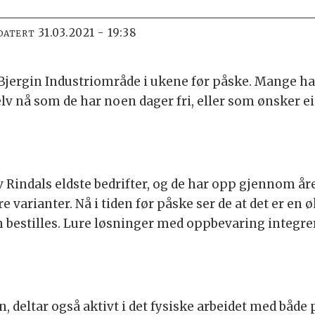
31.03.2021 - 19:38
DATERT
i Bjergin Industriområde i ukene før påske. Mange h
elv nå som de har noen dager fri, eller som ønsker ei
Rindals eldste bedrifter, og de har opp gjennom år
varianter. Nå i tiden før påske ser de at det er en 
stilles. Lure løsninger med oppbevaring integrert 
n, deltar også aktivt i det fysiske arbeidet med båd