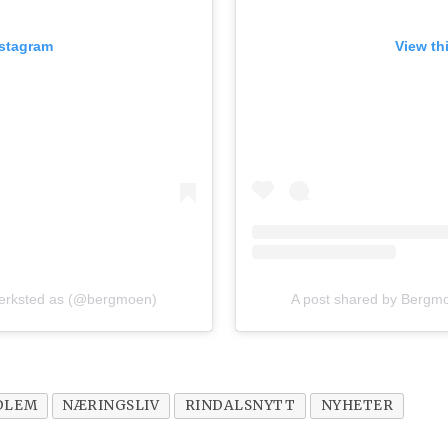
nstagram
View th
verksted as (@bergmoen)
A post shared by Bergm
DLEM
NÆRINGSLIV
RINDALSNYTT
NYHETER