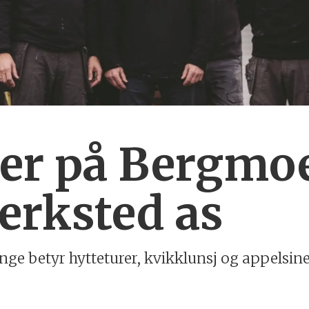
der på Bergmo
erksted as
ge betyr hytteturer, kvikklunsj og appelsiner