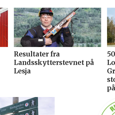
Resultater fra
50
Landsskytterstevnet på
Lo
Lesja
Gr
st
p