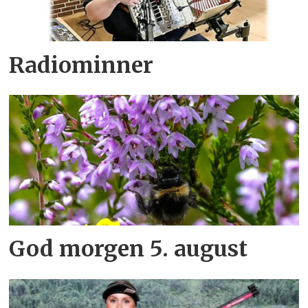
Radiominner
God morgen 5. august