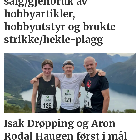
salg/gjenbruk av
hobbyartikler,
hobbyutstyr og brukte
strikke/hekle-plagg
Isak Drøpping og Aron
Rodal Haugen først i mål