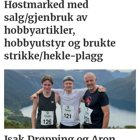
Høstmarked med
salg/gjenbruk av
hobbyartikler,
hobbyutstyr og brukte
strikke/hekle-plagg
Isak Drøpping og Aron