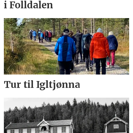
i Folldalen
Tur til Igltjønna