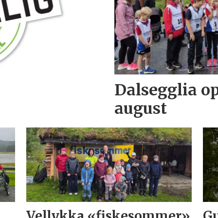
Dalsegglia op
august
Vellykka «fiskesommer»
Gu