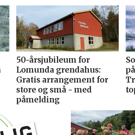
50-årsjubileum for
So
å
Lomunda grendahus:
på
Gratis arrangement for
Tr
store og små - med
to
påmelding