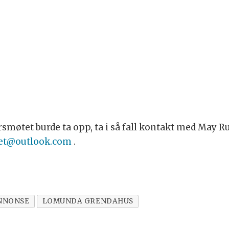
rsmøtet burde ta opp, ta i så fall kontakt med May Rut
set@outlook.com
.
NNONSE
LOMUNDA GRENDAHUS