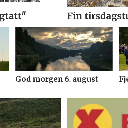
gtatt"
Fin tirsdagstu
God morgen 6. august
Fj