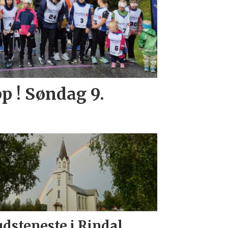
p ! Søndag 9.
dsteneste i Rindal