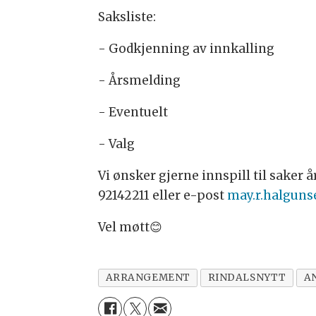
Saksliste:
- Godkjenning av innkalling
- Årsmelding
- Eventuelt
- Valg
Vi ønsker gjerne innspill til saker å
92142211 eller e-post
may.r.halgun
Vel møtt😊
ARRANGEMENT
RINDALSNYTT
A