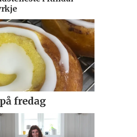
rkje
 på fredag