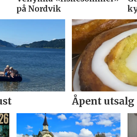
på Nordvik
ky
ust
Åpent utsalg