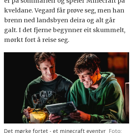
er på sommarleir og speler Minecraft på
kveldane. Vegard får prøve seg, men han
brenn ned landsbyen deira og alt går
galt. I det fjerne begynner eit skummelt,
mørkt fort å reise seg.
Det mørke fortet - et minecraft eventyr
Foto: