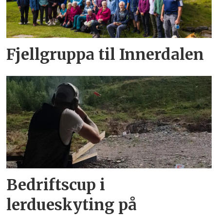
Fjellgruppa til Innerdalen
Bedriftscup i
lerdueskyting på