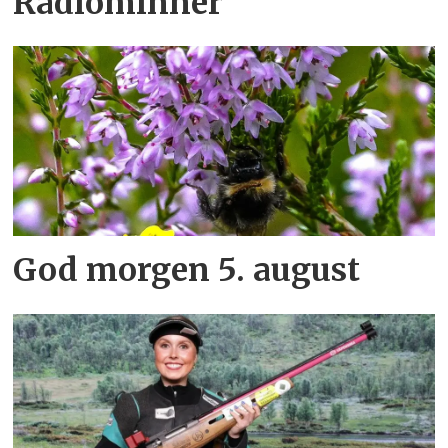
Radiominner
God morgen 5. august