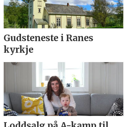
Gudsteneste i Ranes
kyrkje
Loddsalg på A-kamp til