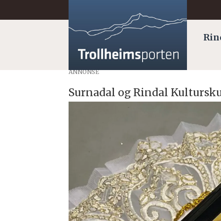
Rin
ANNONSE
Surnadal og Rindal Kultursku