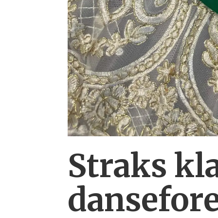
Straks k
danse­fore