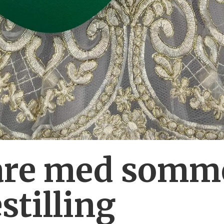
lare med somm
stilling