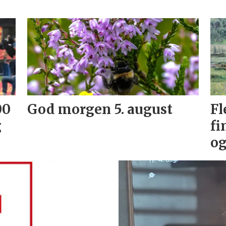
00
God morgen 5. august
Fl
g
fi
og