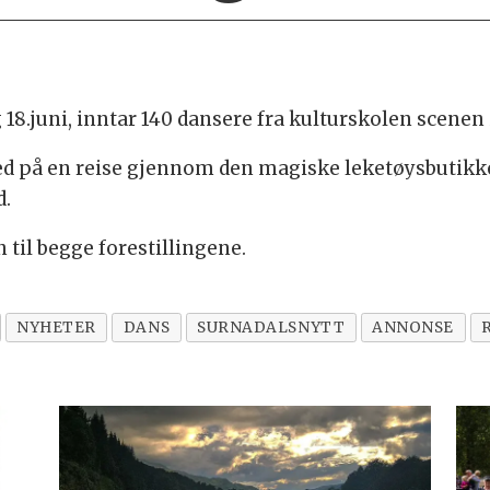
 18.juni, inntar 140 dansere fra kulturskolen scenen 
 med på en reise gjennom den magiske leketøysbutikke
d.
n til begge forestillingene.
NYHETER
DANS
SURNADALSNYTT
ANNONSE