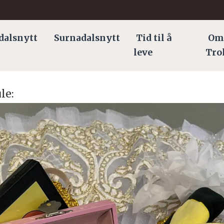
dalsnytt
Surnadalsnytt
Tid til å
Om
leve
Tro
le: