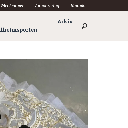
Medlemmer
Annonsering
Kontakt
Arkiv
llheimsporten