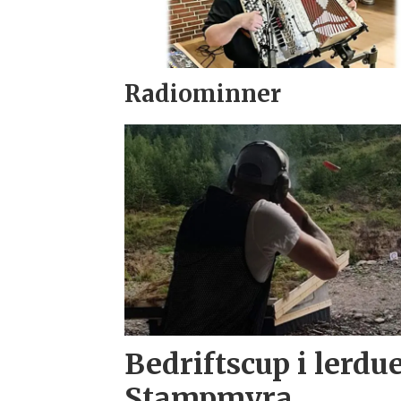
Radiominner
Bedriftscup i lerdu
Stampmyra