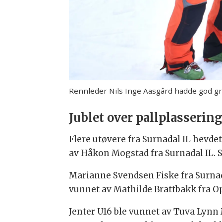
Rennleder Nils Inge Aasgård hadde god g
Jublet over pallplasserin
Flere utøvere fra Surnadal IL hevdet
av Håkon Mogstad fra Surnadal IL. Siv
Marianne Svendsen Fiske fra Surnad
vunnet av Mathilde Brattbakk fra Oppd
Jenter U16 ble vunnet av Tuva Lynn