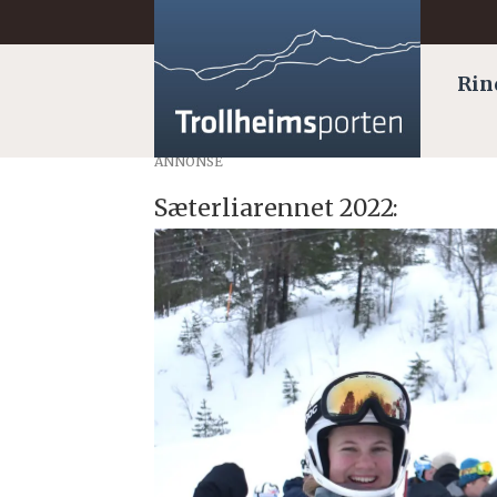
Rin
ANNONSE
Sæterliarennet 2022: