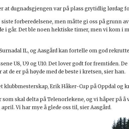
er at dugnadsgjengen var på plass grytidlig lørdag f
de siste forberedelsene, men måtte gi oss på grunn av
orde i går. Det ble noen hektiske timer, men vi kom i 
i Surnadal IL, og Aasgård kan fortelle om god rekrutt
ssene U8, U9 og U10. Det lover godt for fremtiden. De
er at de er på høyde med de beste i kretsen, sier han.
t klubbmesterskap, Erik Håker-Cup på Oppdal og kr
r som skal delta på Telenorlekene, og vi håper på å
april. Vi har mye å glede oss til, sier Aasgård.