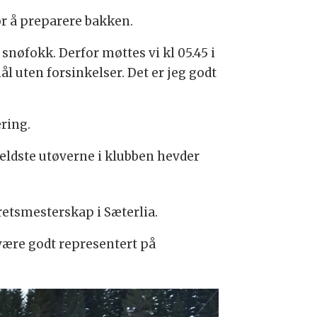
or å preparere bakken.
 snøfokk. Derfor møttes vi kl 05.45 i
mål uten forsinkelser. Det er jeg godt
ering.
 eldste utøverne i klubben hevder
etsmesterskap i Sæterlia.
 være godt representert på