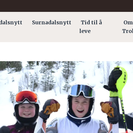
dalsnytt
Surnadalsnytt
Tid til å
Om
leve
Tro