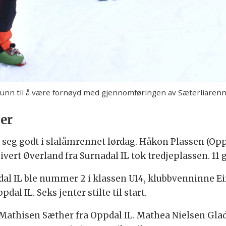
runn til å være fornøyd med gjennomføringen av Sæterliaren
ger
 seg godt i slalåmrennet lørdag. Håkon Plassen (Oppd
ert Øverland fra Surnadal IL tok tredjeplassen. 11 gut
al IL ble nummer 2 i klassen U14, klubbvenninne Ei
al IL. Seks jenter stilte til start.
 Mathisen Sæther fra Oppdal IL. Mathea Nielsen Glad