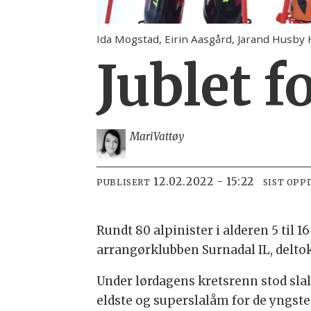
Ida Mogstad, Eirin Aasgård, Jarand Husb
Jublet f
Mari
Vattøy
12.02.2022 - 15:22
PUBLISERT
SIST OPP
Rundt 80 alpinister i alderen 5 til 1
arrangørklubben Surnadal IL, deltok
Under lørdagens kretsrenn stod sla
eldste og superslalåm for de yngste