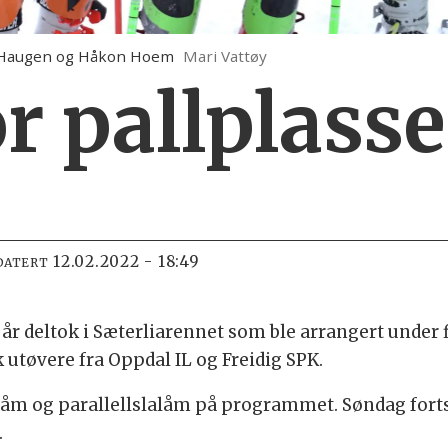
y Haugen og Håkon Hoem
Mari Vattøy
or pallplass
12.02.2022 - 18:49
DATERT
6 år deltok i Sæterliarennet som ble arrangert under fi
 utøvere fra Oppdal IL og Freidig SPK.
låm og parallellslalåm på programmet. Søndag forts
.