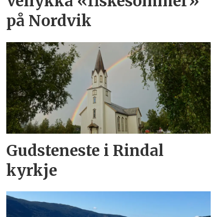
Vellykka «fiskesommer»
på Nordvik
Gudsteneste i Rindal
kyrkje