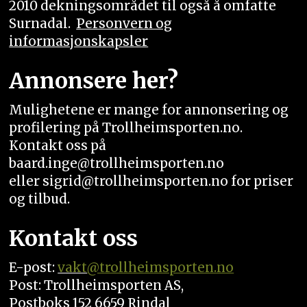
2010 dekningsområdet til også å omfatte
Surnadal.
Personvern og
informasjonskapsler
Annonsere her?
Mulighetene er mange for annonsering og
profilering på Trollheimsporten.no.
Kontakt oss på
baard.inge@trollheimsporten.no
eller sigrid@trollheimsporten.no for priser
og tilbud.
Kontakt oss
E-post:
vakt
@trollheimsporten.no
Post: Trollheimsporten AS,
Postboks 152 6659 Rindal