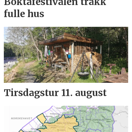
Boktafestivalen trakk
fulle hus
Tirsdagstur 11. august