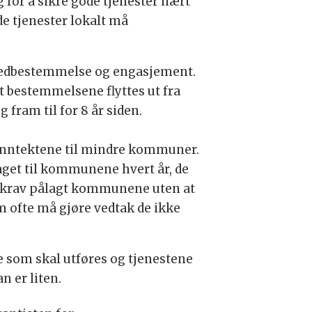
g for å sikre gode tjenester nært
ode tjenester lokalt må
 medbestemmelse og engasjement.
 at bestemmelsene flyttes ut fra
 fram til for 8 år siden.
 inntektene til mindre kommuner.
aget til kommunene hvert år, de
og krav pålagt kommunene uten at
m ofte må gjøre vedtak de ikke
 som skal utføres og tjenestene
n er liten.