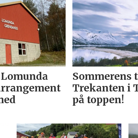
r Lomunda
Sommerens tu
 arrangement
Trekanten i 
 med
på toppen!