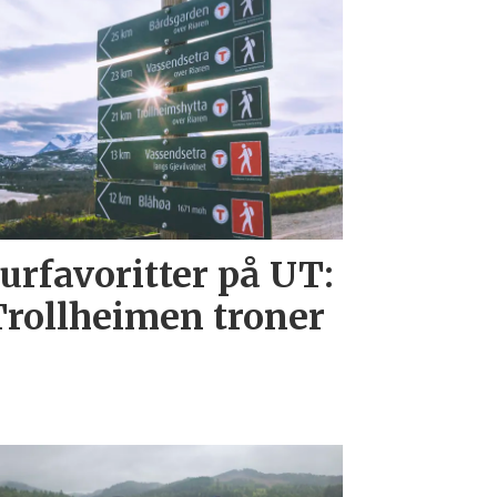
rfavoritter på UT:
Trollheimen troner