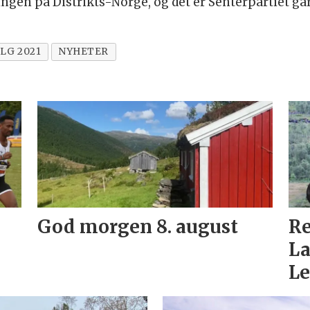
ngen på Distrikts-Norge, og det er Senterpartiet gar
LG 2021
NYHETER
God morgen 8. august
Re
La
Le