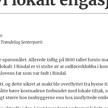
e.
– Trøndelag Senterparti.
te spørsmålet. Allerede tidlig på 1800 tallet forsto m
 lokalt. I Rindal er vi stolte av at ordførerklubba 
lovens far som var født i Rindal.
t, og dette sikret at makt ble overflyttet fra byene
måtte bære kostnadene forbundet med lokale tiltak, 
gt større hos innbyggerne enn hos innflyttede em