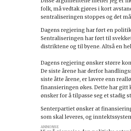
Disse argumentene mener jeg er like 
folk, må vedtak gjøres i kort avstand
sentraliseringen stoppes og det m
Dagens regjering har ført en poli
Sentraliseringen har ført til svekket
distriktene og til byene. Altså en he
Dagens regjering ønsker større ko
De siste årene har derfor handling
siste åtte årene, er lavere enn re
finansieringen økes. Dette har gitt
ønsker for å tilpasse seg et stadi
Senterpartiet ønsker at finansier
som skal leveres, og inntektssystem
ANNONSE