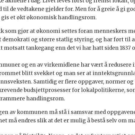
aktuelle i dag. Livet leves først og fremst lokalt, o
 til de vedtakene gjelder for. Men for å greie å gi g
å gis et økt økonomisk handlingsrom.
tikk som gjør at økonomi settes foran menneskers
 demokrati og større statlig styring, og har ført til
lt motsatt tankegang enn det vi har hatt siden 1837 og
mmuner og en av virkemidlene har vært å redusere
srommet blitt svekket og man ser at inntektsgrunnl
allønnsveksten. Samtidig er flere oppgaver, normer 
 krevende budsjettprosesser for lokalpolitikerne, so
g strammere handlingsrom.
ingen av kommunen må stå i samsvar med oppgavene
et må endres slik at det er mulig å bestå selv om ma