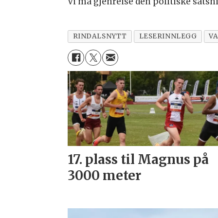
Vi må gjenreise den politiske satsni
RINDALSNYTT
LESERINNLEGG
VA
17. plass til Magnus på
3000 meter