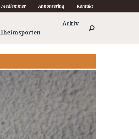
Medlemmer
Annonsering
Kontakt
Arkiv
llheimsporten