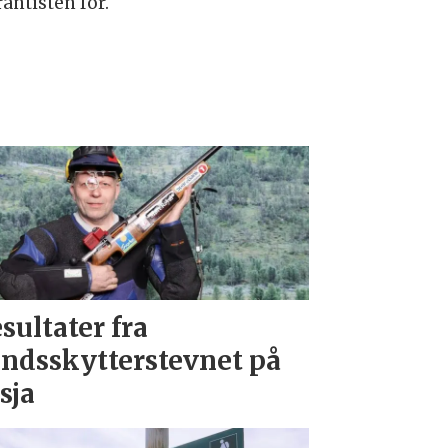
antisten for.
sultater fra
ndsskytterstevnet på
sja