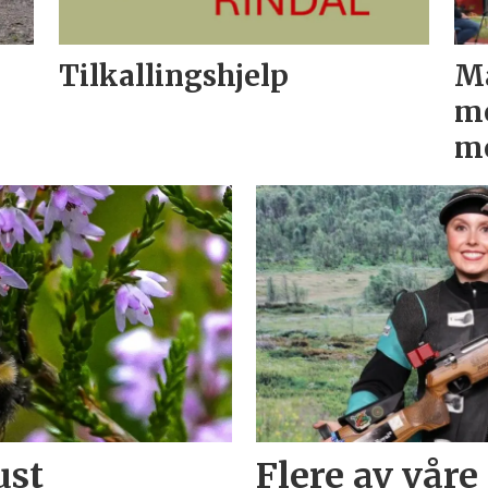
Tilkallingshjelp
Ma
me
m
ust
Flere av våre 