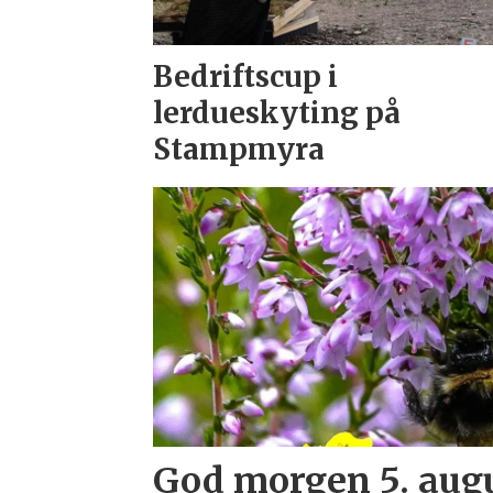
Bedriftscup i
lerdueskyting på
Stampmyra
God morgen 5. aug