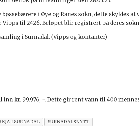
e som deltok på innsamlingen den 28.03.23.
 av bøssebærere i Øye og Ranes sokn, dette skyldes at
 Vipps til 2426. Beløpet blir registrert på deres sokn
nsamling i Surnadal: (Vipps og kontanter)
inn kr. 99.976, -. Dette gir rent vann til 400 menne
RKJA I SURNADAL
SURNADALSNYTT