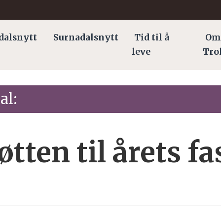
dalsnytt
Surnadalsnytt
Tid til å
Om
leve
Tro
al:
øtten til årets f