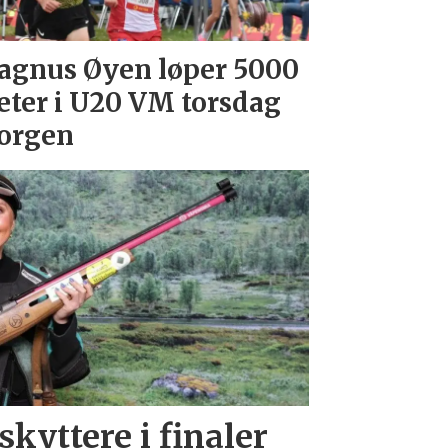
gnus Øyen løper 5000
ter i U20 VM torsdag
orgen
skyttere i finaler