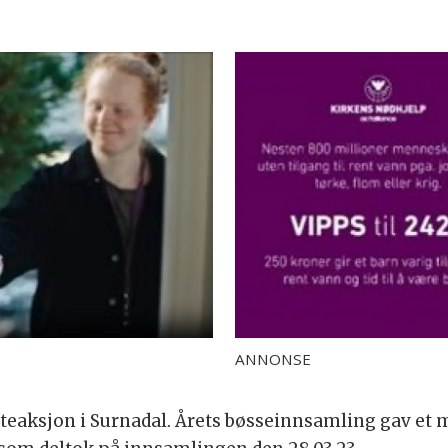
ANNONSE
steaksjon i Surnadal. Årets bøsseinnsamling gav et me