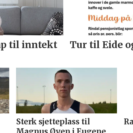
 til inntekt
Tur til Eide 
Sterk sjetteplass til
R
Magnus Øyen i Eugene