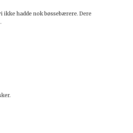
 vi ikke hadde nok bøssebærere. Dere
.
sker.