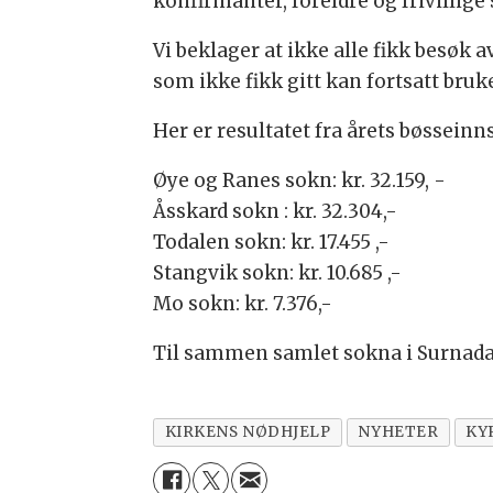
konfirmanter, foreldre og frivillig
Vi beklager at ikke alle fikk besøk
som ikke fikk gitt kan fortsatt bruke
Her er resultatet fra årets bøssein
Øye og Ranes sokn: kr. 32.159, -
Åsskard sokn : kr. 32.304,-
Todalen sokn: kr. 17.455 ,-
Stangvik sokn: kr. 10.685 ,-
Mo sokn: kr. 7.376,-
Til sammen samlet sokna i Surnadal 
KIRKENS NØDHJELP
NYHETER
KY