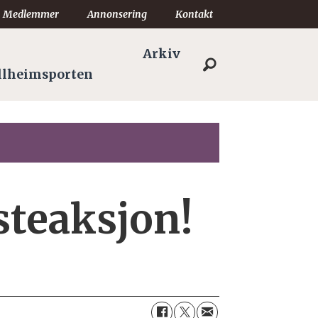
Medlemmer
Annonsering
Kontakt
Arkiv
llheimsporten
asteaksjon!