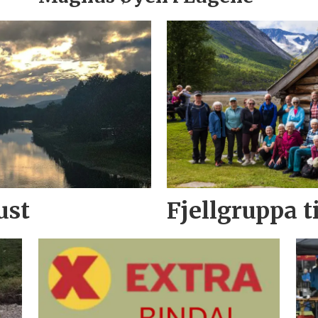
ust
Fjellgruppa t