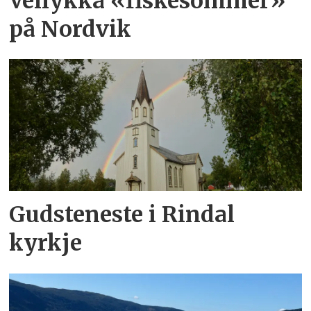
Vellykka «fiskesommer»
på Nordvik
Gudsteneste i Rindal
kyrkje