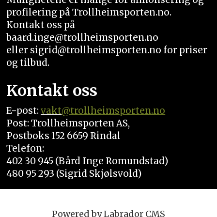
profilering på Trollheimsporten.no.
Kontakt oss på
baard.inge@trollheimsporten.no
eller sigrid@trollheimsporten.no for priser
og tilbud.
Kontakt oss
E-post:
vakt
@trollheimsporten.no
Post: Trollheimsporten AS,
Postboks 152 6659 Rindal
Telefon:
402 30 945 (Bård Inge Romundstad)
480 95 293 (Sigrid Skjølsvold)
Powered by Labrador CMS