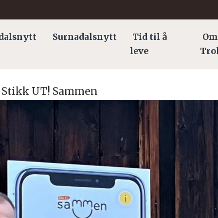
dalsnytt
Surnadalsnytt
Tid til å
Om
leve
Tro
t Stikk UT! Sammen