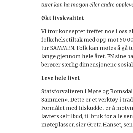
turer kan ha mosjon eller andre oppleve
Økt livskvalitet
Vi tror konseptet treffer noe i oss a
folkehelsetiltak med opp mot 50 000
tur SAMMEN. Folk kan møtes å gå t
lange gjennom hele året. FN sine b
berører særlig dimensjonene sosial
Leve hele livet
Statsforvalteren i Møre og Romsdal h
Sammen». Dette er et verktøy i tråd
Formålet med tilskuddet er å motv
lavterskeltilbud, til bruk for alle se
møteplasser, sier Greta Hanset, sen