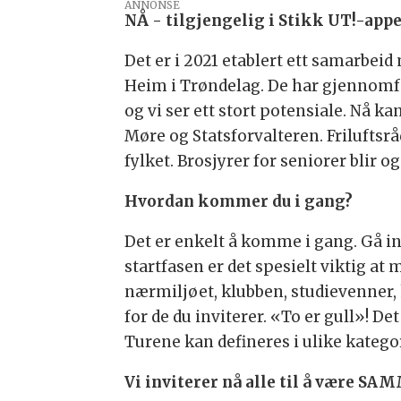
ANNONSE
NÅ - tilgjengelig i Stikk UT!-app
Det er i 2021 etablert ett samarbei
Heim i Trøndelag. De har gjennomfør
og vi ser ett stort potensiale. Nå k
Møre og Statsforvalteren. Frilufts
fylket. Brosjyrer for seniorer blir og
Hvordan kommer du i gang?
Det er enkelt å komme i gang. Gå in
startfasen er det spesielt viktig at
nærmiljøet, klubben, studievenner, k
for de du inviterer. «To er gull»! De
Turene kan defineres i ulike katego
Vi inviterer nå alle til å være S