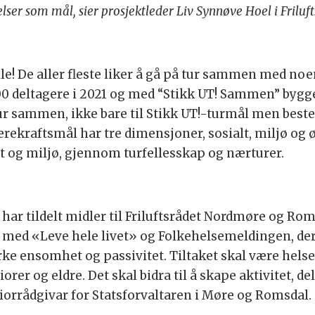
lser som mål, sier prosjektleder Liv Synnøve Hoel i Fril
lle! De aller fleste liker å gå på tur sammen med noen
 deltagere i 2021 og med “Stikk UT! Sammen” bygger 
ur sammen, ikke bare til Stikk UT!-turmål men best
ærekraftsmål har tre dimensjoner, sosialt, miljø o
t og miljø, gjennom turfellesskap og nærturer.
ar tildelt midler til Friluftsrådet Nordmøre og Roms
 med «Leve hele livet» og Folkehelsemeldingen, der
irke ensomhet og passivitet. Tiltaket skal være he
niorer og eldre. Det skal bidra til å skape aktivitet, d
iorrådgivar for Statsforvaltaren i Møre og Romsdal.