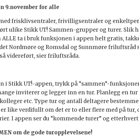
en 9.november for alle
d med frisklivsentraler, frivilligsentraler og enkel
t ulike Stikk UT! Sammen-grupper og turer. Slik har
an ALLE ta i bruk funksjonen i appen helt gratis, ta
rådet Nordmøre og Romsdal og Sunnmøre friluftsråd s
så videreført, sier friluftsråda.
n i Stikk UT!-appen, trykk på “sammen”-funksjonen ne
 mange inviterer og legger inn en tur. Planlegg en tu
olleger etc. Type tur og antall deltagere bestemmer d
t er like verdifullt om det er to eller flere med på tu
rier. I appen ser du “kommende turer” og etterhvert f
AMMEN om de gode turopplevelsene!