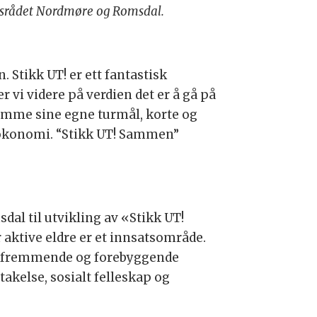
uftsrådet Nordmøre og Romsdal.
. Stikk UT! er ett fantastisk
vi videre på verdien det er å gå på
emme sine egne turmål, korte og
g økonomi. “Stikk UT! Sammen”
dal til utvikling av «Stikk UT!
 aktive eldre er et innsatsområde.
lsefremmende og forebyggende
eltakelse, sosialt felleskap og