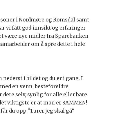
tpersoner i Nordmøre og Romsdal samt
 vi fått god innsikt og erfaringer
kket være nye midler fra Sparebanken
amarbeider om å spre dette i hele
derst i bildet og du er i gang. I
r med en venn, besteforeldre,
ere selv, synlig for alle eller bare
r, det viktigste er at man er SAMMEN!
år du opp “Turer jeg skal gå”.