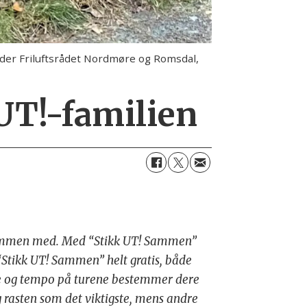
leder Friluftsrådet Nordmøre og Romsdal,
UT!-familien
gå sammen med. Med “Stikk UT! Sammen”
e “Stikk UT! Sammen” helt gratis, både
gde og tempo på turene bestemmer dere
og rasten som det viktigste, mens andre