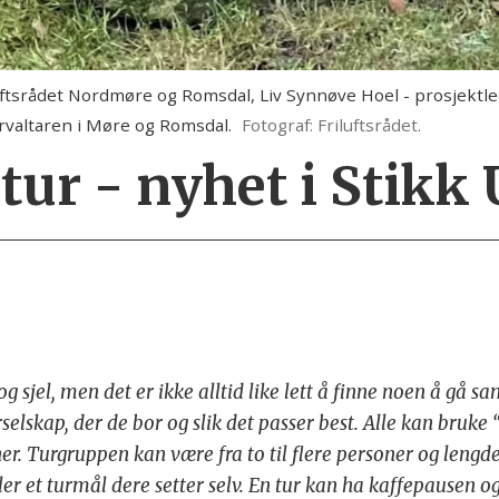
iluftsrådet Nordmøre og Romsdal, Liv Synnøve Hoel - prosjekt
rvaltaren i Møre og Romsdal.
Fotograf: Friluftsrådet.
r - nyhet i Stikk 
g sjel, men det er ikke alltid like lett å finne noen å 
urselskap, der de bor og slik det passer best. Alle kan bruk
ner. Turgruppen kan være fra to til flere personer og len
ller et turmål dere setter selv. En tur kan ha kaffepausen 