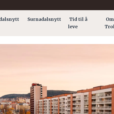
dalsnytt
Surnadalsnytt
Tid til å
Om
leve
Tro