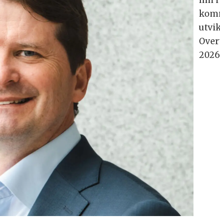
komm
utvi
Over
2026