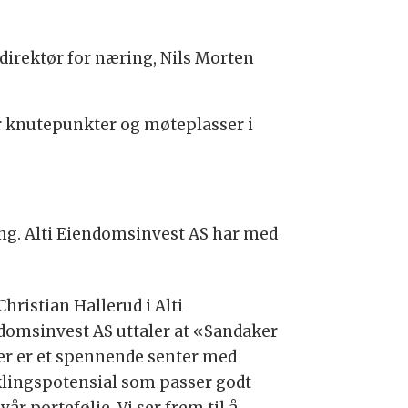
ndirektør for næring, Nils Morten
er knutepunkter og møteplasser i
ning. Alti Eiendomsinvest AS har med
hristian Hallerud i Alti
domsinvest AS uttaler at «Sandaker
er er et spennende senter med
klingspotensial som passer godt
 vår portefølje. Vi ser frem til å