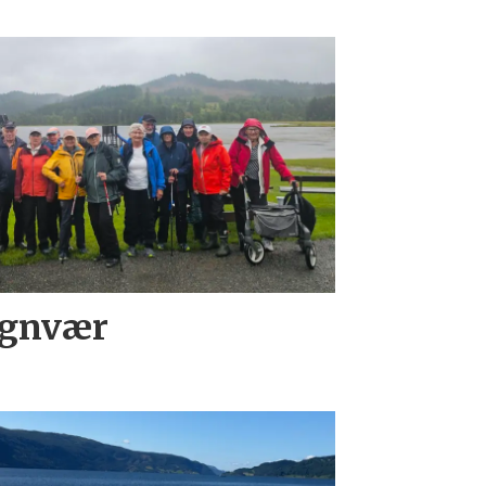
egnvær