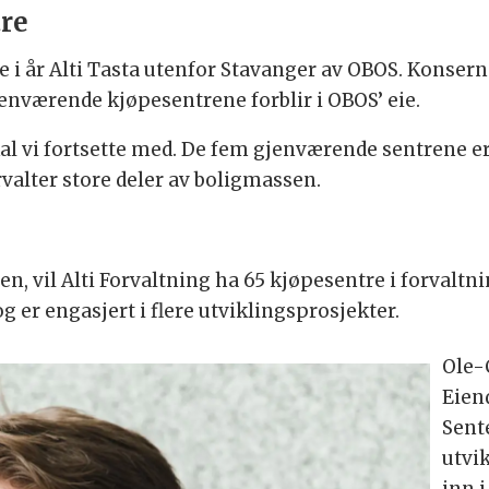
tre
ere i år Alti Tasta utenfor Stavanger av OBOS. Konser
jenværende kjøpesentrene forblir i OBOS’ eie.
skal vi fortsette med. De fem gjenværende sentrene 
valter store deler av boligmassen.
en, vil Alti Forvaltning ha 65 kjøpesentre i forvalt
og er engasjert i flere utviklingsprosjekter.
Ole-C
Eien
Sent
utvi
inn i