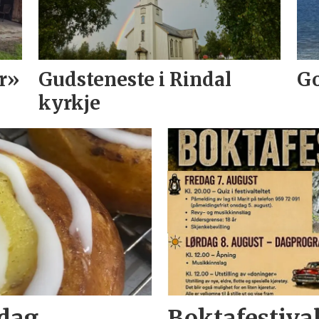
r»
Gudsteneste i Rindal
Go
kyrkje
edag
Boktafestiva