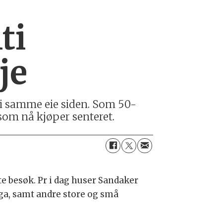
ti
je
t i samme eie siden. Som 50-
 som nå kjøper senteret.
te besøk. Pr i dag huser Sandaker
ga, samt andre store og små