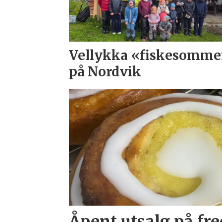
Vellykka «fiskesomme
på Nordvik
Åpent utsalg på fr