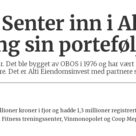
Senter inn i Al
ng sin porteføl
 år. Det ble bygget av OBOS i 1976 og har vær
iere. Det er Alti Eiendomsinvest med partnere
ioner kroner i fjor og hadde 1,3 millioner registrer
h Fitness treningssenter, Vinmonopolet og Coop Me