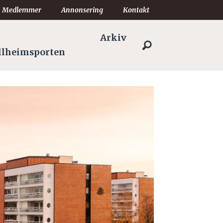
Medlemmer
Annonsering
Kontakt
Arkiv
llheimsporten