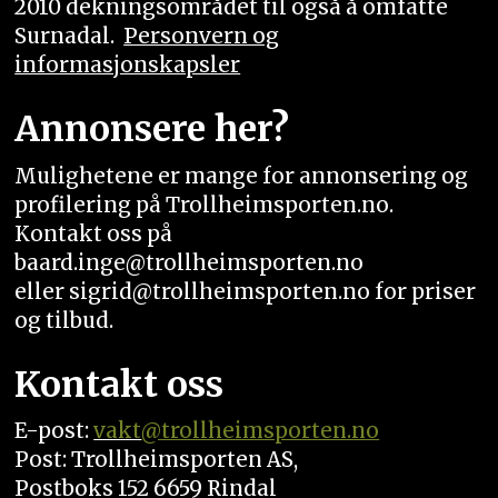
2010 dekningsområdet til også å omfatte
Surnadal.
Personvern og
informasjonskapsler
Annonsere her?
Mulighetene er mange for annonsering og
profilering på Trollheimsporten.no.
Kontakt oss på
baard.inge@trollheimsporten.no
eller sigrid@trollheimsporten.no for priser
og tilbud.
Kontakt oss
E-post:
vakt
@trollheimsporten.no
Post: Trollheimsporten AS,
Postboks 152 6659 Rindal