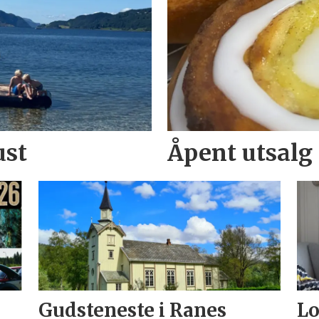
ust
Åpent utsalg
Gudsteneste i Ranes
Lo