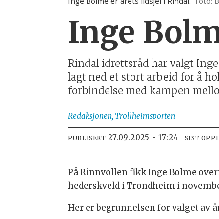
Inge Bolme er årets ildsjel i Rindal.
Foto: 
Inge Bolme
Rindal idrettsråd har valgt In
lagt ned et stort arbeid for å 
forbindelse med kampen mellom
Redaksjonen,
Trollheimsporten
27.09.2025 - 17:24
PUBLISERT
SIST OPP
På Rinnvollen fikk Inge Bolme overr
hederskveld i Trondheim i novemb
Her er begrunnelsen for valget av åre