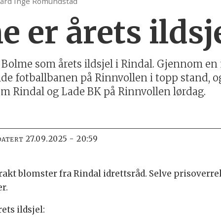
Bård Inge Romundstad
 er årets ildsje
ge Bolme som årets ildsjel i Rindal. Gjennom 
holde fotballbanen på Rinnvollen i topp stand, 
 Rindal og Lade BK på Rinnvollen lørdag.
27.09.2025 - 20:59
DATERT
akt blomster fra Rindal idrettsråd. Selve prisoverre
er.
ts ildsjel: