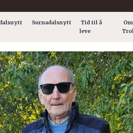
dalsnytt
Surnadalsnytt
Tid til å
Om
leve
Tro