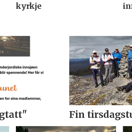
kyrkje
in
gtatt"
Fin tirsdagstu