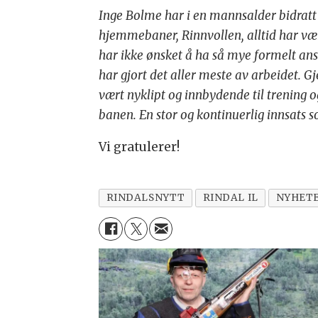
Inge Bolme har i en mannsalder bidratt p
hjemmebaner, Rinnvollen, alltid har vær
har ikke ønsket å ha så mye formelt ansv
har gjort det aller meste av arbeidet. G
vært nyklipt og innbydende til trening 
banen. En stor og kontinuerlig innsats s
Vi gratulerer!
RINDALSNYTT
RINDAL IL
NYHET