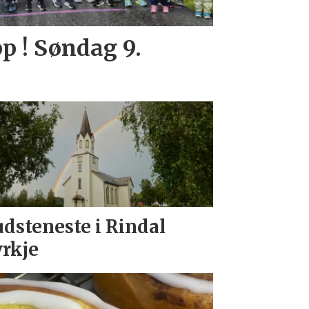
p ! Søndag 9.
dsteneste i Rindal
rkje