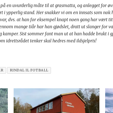
å en uvurderlig måte til at grasmatta, og anlegget for øvr
t i ypperlig stand. Her snakker vi om en innsats som nok 
ar, dvs. at han for eksempel knapt noen gang har vært titu
jennom mange tiår har han gjødslet, dratt ut slanger for va
og kamper. Sist sommer fant man ut at han hadde brukt i g
om idrettsrådet tenker skal hedres med ildsjelpris!
ER
RINDAL IL FOTBALL