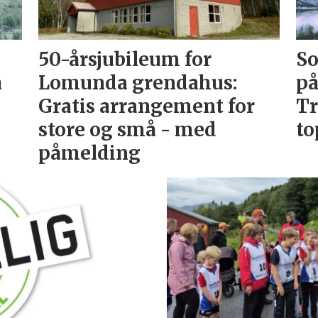
50-årsjubileum for
So
å
Lomunda grendahus:
på
Gratis arrangement for
Tr
store og små - med
to
påmelding