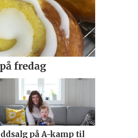
 på fredag
ddsalg på A-kamp til