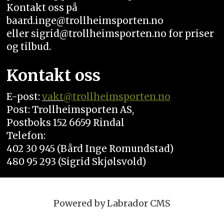
Kontakt oss på
baard.inge@trollheimsporten.no
eller sigrid@trollheimsporten.no for priser
og tilbud.
Kontakt oss
E-post:
vakt
@trollheimsporten.no
Post: Trollheimsporten AS,
Postboks 152 6659 Rindal
Telefon:
402 30 945 (Bård Inge Romundstad)
480 95 293 (Sigrid Skjølsvold)
Powered by Labrador CMS