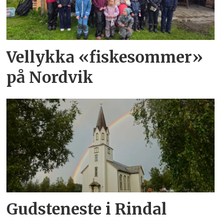
Vellykka «fiskesommer»
på Nordvik
Gudsteneste i Rindal