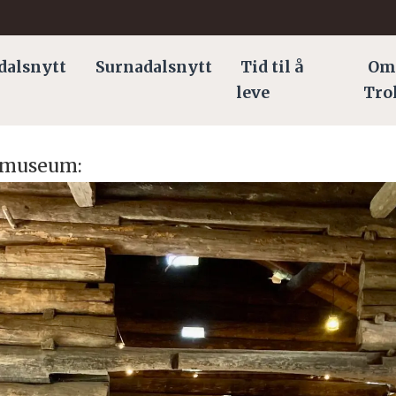
dalsnytt
Surnadalsnytt
Tid til å
Om
leve
Tro
kimuseum: