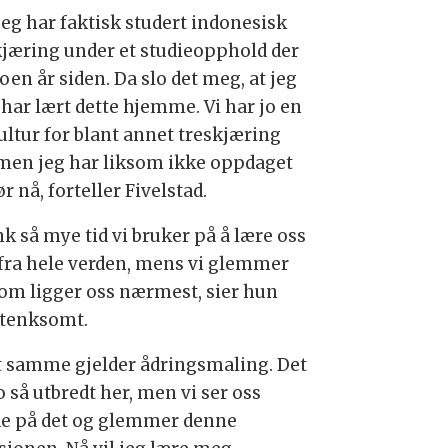
 jeg har faktisk studert indonesisk
kjæring under et studieopphold der
oen år siden. Da slo det meg, at jeg
 har lært dette hjemme. Vi har jo en
ultur for blant annet treskjæring
 men jeg har liksom ikke oppdaget
ør nå, forteller Fivelstad.
k så mye tid vi bruker på å lære oss
 fra hele verden, mens vi glemmer
som ligger oss nærmest, sier hun
rtenksomt.
t samme gjelder ådringsmaling. Det
o så utbredt her, men vi ser oss
de på det og glemmer denne