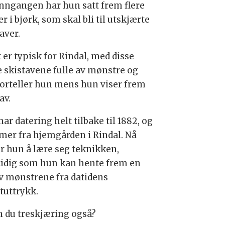
inngangen har hun satt frem flere
 i bjørk, som skal bli til utskjærte
taver.
 er typisk for Rindal, med disse
te skistavene fulle av mønstre og
 forteller hun mens hun viser frem
av.
ar datering helt tilbake til 1882, og
er fra hjemgården i Rindal. Nå
r hun å lære seg teknikken,
idig som hun kan hente frem en
av mønstrene fra datidens
tuttrykk.
n du treskjæring også?