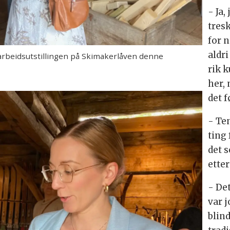
- Ja,
tres
for n
aldri
 arbeidsutstillingen på Skimakerlåven denne
rik k
her,
det f
- Ten
ting
det 
ette
- De
var j
blin