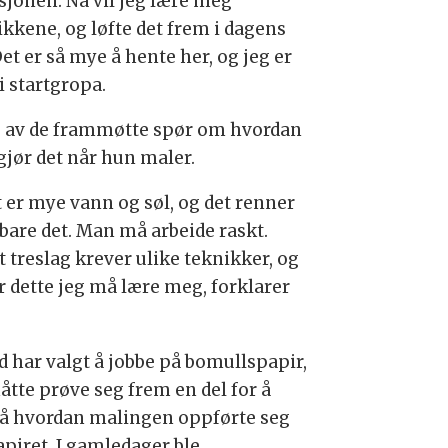
isjonen. Nå vil jeg lære meg
ikkene, og løfte det frem i dagens
Det er så mye å hente her, og jeg er
i startgropa.
e av de frammøtte spør om hvordan
gjør det når hun maler.
t er mye vann og søl, og det renner
bare det. Man må arbeide raskt.
t treslag krever ulike teknikker, og
er dette jeg må lære meg, forklarer
.
id har valgt å jobbe på bomullspapir,
åtte prøve seg frem en del for å
tå hvordan malingen oppførte seg
apiret. I gamledager ble