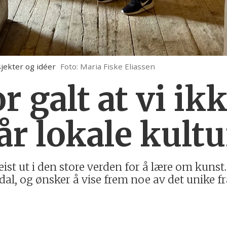
osjekter og idéer
Foto: Maria Fiske Eliassen
or galt at vi ik
r lokale kultu
eist ut i den store verden for å lære om kuns
dal, og ønsker å vise frem noe av det unike fr