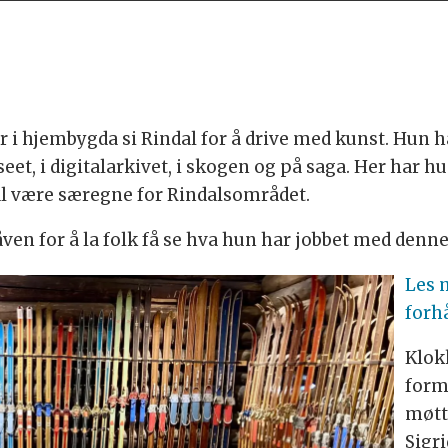
vår i hjembygda si Rindal for å drive med kunst. Hun h
t, i digitalarkivet, i skogen og på saga. Her har hu
l være særegne for Rindalsområdet.
ven for å la folk få se hva hun har jobbet med den
Les 
forh
Klok
form
møtt
Sigri