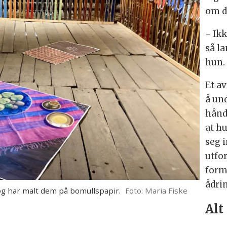
om d
- Ikk
så l
hun
Et a
å un
hånd
at h
seg 
utfor
form
ådri
 og har malt dem på bomullspapir.
Foto: Maria Fiske
Alt