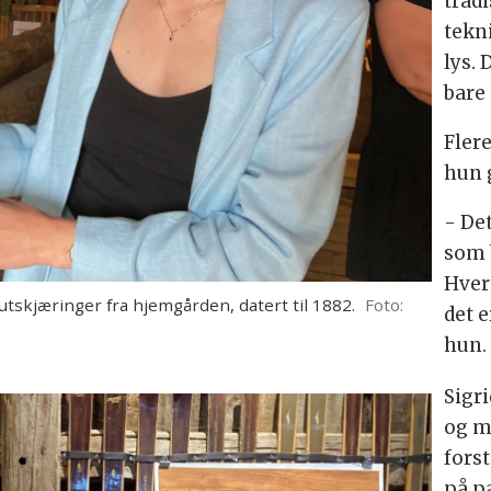
trad
tekn
lys. 
bare 
Fler
hun 
- De
som 
Hver
 utskjæringer fra hjemgården, datert til 1882.
Foto:
det 
hun
Sigr
og m
fors
på p