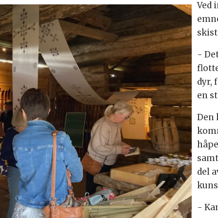
Ved 
emner
skis
- Det
flot
dyr,
en st
Den h
komm
håpe
samt
del 
kuns
- Ka