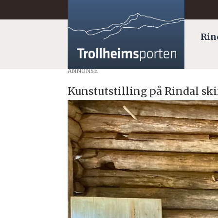
Rin
ANNONSE
Kunstutstilling på Rindal s