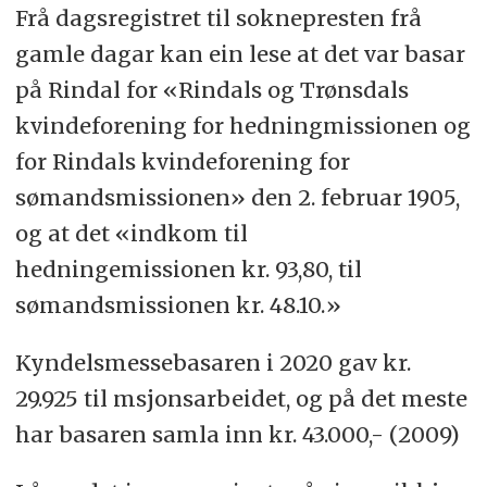
lysestake, men kan også være ei krone
Frå dagsregistret til soknepresten frå
eller ei lilje.
gamle dagar kan ein lese at det var basar
på Rindal for «Rindals og Trønsdals
Namnet kjem frå det latinske ordet
kvindeforening for hedningmissionen og
candela, som betyr vokslys eller
for Rindals kvindeforening for
kyrkjelys. Kyrkjelysa vart innvigd på
sømandsmissionen» den 2. februar 1905,
denne dagen.
og at det «indkom til
Kyndelsmesse
spådde om været og var
hedningemissionen kr. 93,80, til
merkedag for sju veker og våren. Så
sømandsmissionen kr. 48.10.»
djup som snøen er på taka
Kyndelsmessebasaren i 2020 gav kr.
Kyndesmesse, så langt blir graset St.
29.925 til msjonsarbeidet, og på det meste
Hans. Kyndelsmesse tørr er jamngodt
har basaren samla inn kr. 43.000,- (2009)
med ti høylass. Slik været er i dag, skal
det bli i sju veker. Dryp det frå nordsida