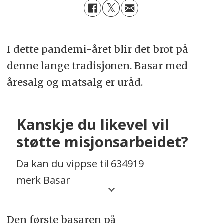
I dette pandemi-året blir det brot på
denne lange tradisjonen. Basar med
åresalg og matsalg er uråd.
Kanskje du likevel vil
støtte misjonsarbeidet?
Da kan du vippse til 634919
merk Basar
eller sende ein sum til
bankkonto 4111.43.32001
Den første basaren på