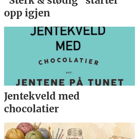
"Sterk & stødig" starter
opp igjen
Jentekveld med
chocolatier