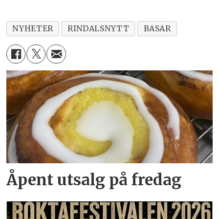
NYHETER
RINDALSNYTT
BASAR
Åpent utsalg på fredag