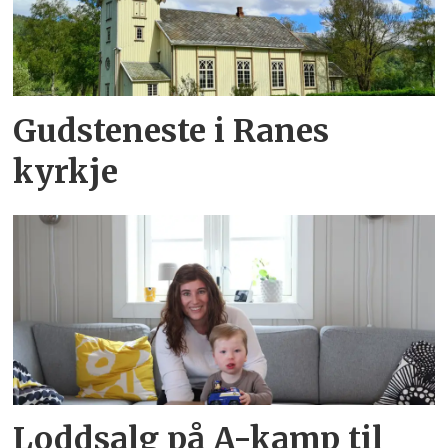
Gudsteneste i Ranes
kyrkje
Loddsalg på A-kamp til