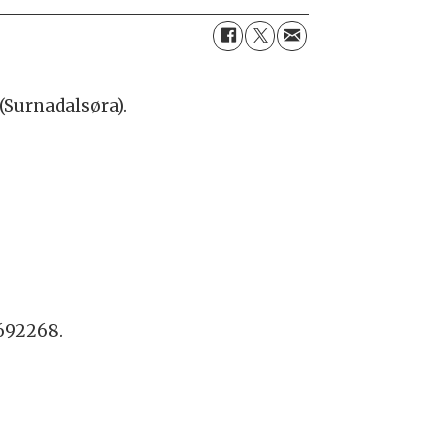
(Surnadalsøra).
1692268.