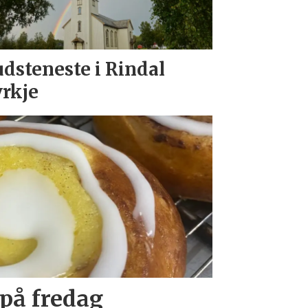
dsteneste i Rindal
rkje
 på fredag