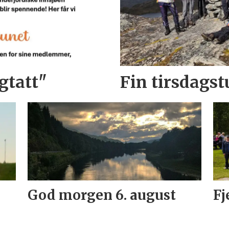
gtatt"
Fin tirsdagstu
God morgen 6. august
Fj