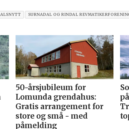
DALSNYTT
SURNADAL OG RINDAL REVMATIKERFORENIN
50-årsjubileum for
So
å
Lomunda grendahus:
på
Gratis arrangement for
Tr
store og små - med
to
påmelding