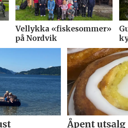
Vellykka «fiskesommer»
Gu
på Nordvik
ky
ust
Åpent utsalg