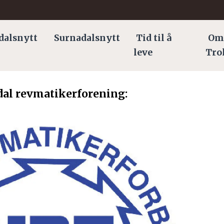
dalsnytt
Surnadalsnytt
Tid til å
Om
leve
Tro
al revmatikerforening: