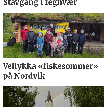
Stavgang i regnvær
Vellykka «fiskesommer»
på Nordvik