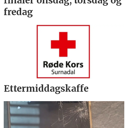
finaler onsdag, torsdag og
fredag
Ettermiddagskaffe