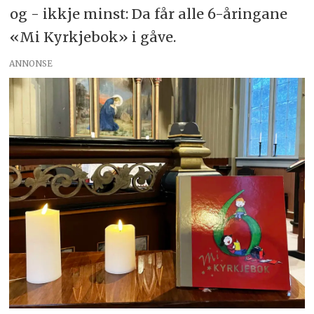
og - ikkje minst: Da får alle 6-åringane
«Mi Kyrkjebok» i gåve.
ANNONSE