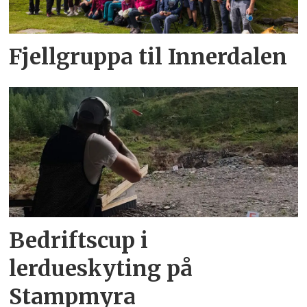
Fjellgruppa til Innerdalen
Bedriftscup i
lerdueskyting på
Stampmyra