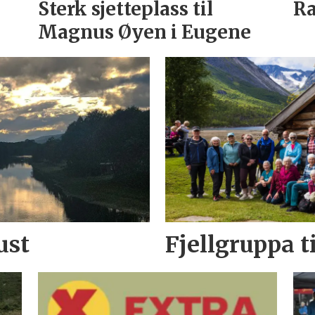
Sterk sjetteplass til
R
Magnus Øyen i Eugene
ust
Fjellgruppa t