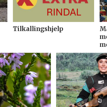
Tilkallingshjelp
Ma
me
m