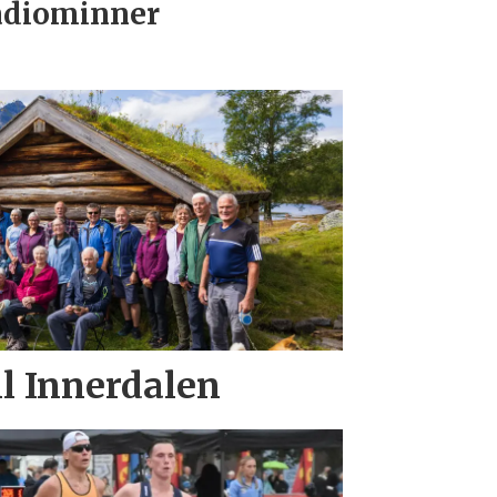
adiominner
il Innerdalen