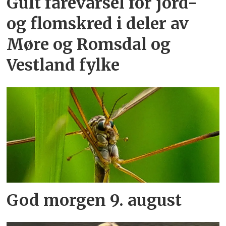
Gult farevarsel for jord-
og flomskred i deler av
Møre og Romsdal og
Vestland fylke
God morgen 9. august