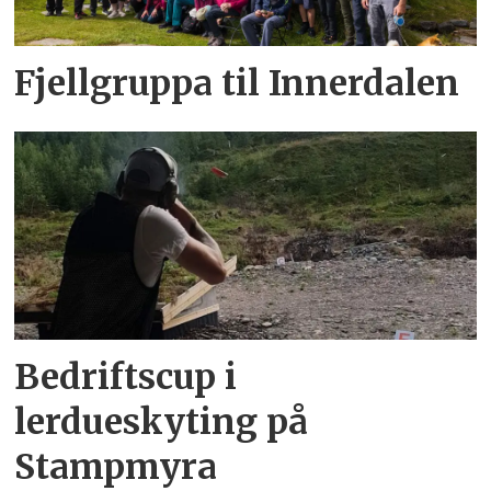
Fjellgruppa til Innerdalen
Bedriftscup i
lerdueskyting på
Stampmyra