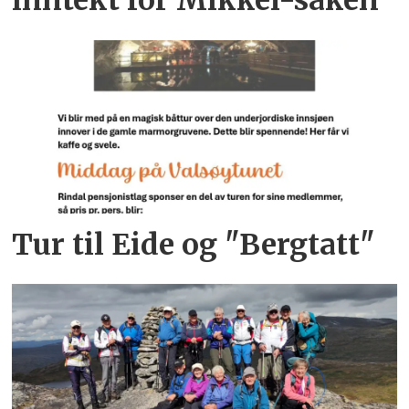
inntekt for Mikkel-saken
Tur til Eide og "Bergtatt"