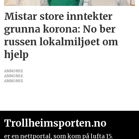
Mistar store inntekter
grunna korona: No ber
russen lokalmiljøet om
hjelp
ANNONSE
ANNONSE
ANNONSE
Trollheimsporten.no
er en nettportal, som kom på lufta 15.