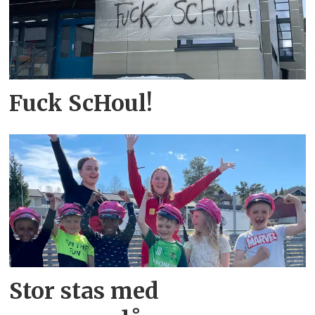
Fuck ScHoul!
Stor stas med