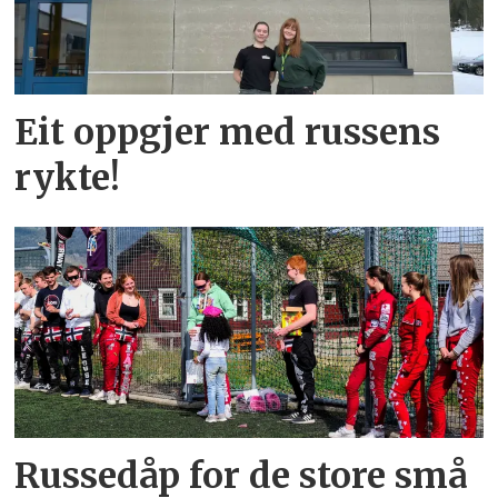
Eit oppgjer med russens
rykte!
Russedåp for de store små